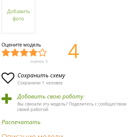
Добавить
фото
4
Оцените модель
оценок
3
Уж
Не
Об
Хор
Отл
асн
пло
ыч
ош
ичн
Сохранить схему
ая
хая
ная
ая
ая
Сохранили 1 человек
схе
схе
схе
схе
схе
Добавить свою работу
ма
ма
ма
ма
ма!
Вы связали эту модель? Поделитесь с сообществом
своей работой.
Распечатать
Описание модели