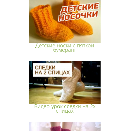
Детские носки с пяткой
бумеранг
Видео-урок следки на 2х
спицах