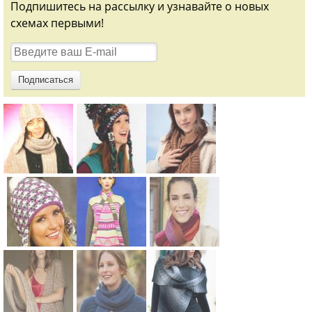
Подпишитесь на рассылку и узнавайте о новых
схемах первыми!
Схема:
Схема:
Схема:
шапочка-
цветная
комплект из
ушанка с
теплая
шапки и
узором из
шапочка с
шарф
кос и
завязками
вязание
Схема:
Схема:
Схема:
длинный
вязание
спицами для
цветная
жаккардовы
длинный
шарфик
спицами для
женщин
шапка с
й пуловер и
шарф в