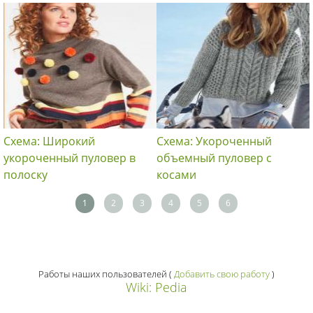
Схема: Широкий
Схема: Укороченный
укороченный пуловер в
объемный пуловер с
полоску
косами
1
2
3
4
5
6
Работы наших пользователей
(
Добавить свою работу
)
Wiki: Pedia