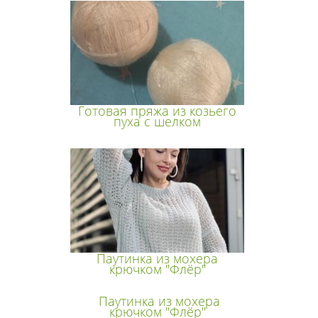
Готовая пряжа из козьего
пуха с шелком
Паутинка из мохера
крючком "Флёр"
Паутинка из мохера
крючком "Флёр"