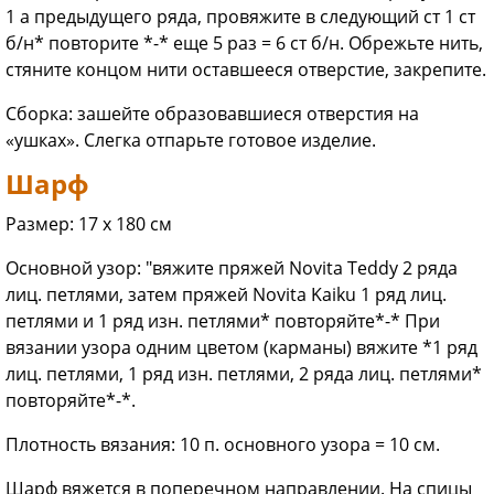
1 а предыдущего ряда, провяжите в следующий ст 1 ст
б/н* повторите *-* еще 5 раз = 6 ст б/н. Обрежьте нить,
стяните концом нити оставшееся отверстие, закрепите.
Сборка: зашейте образовавшиеся отверстия на
«ушках». Слегка отпарьте готовое изделие.
Шарф
Размер: 17 х 180 см
Основной узор: "вяжите пряжей Novita Teddy 2 ряда
лиц. петлями, затем пряжей Novita Kaiku 1 ряд лиц.
петлями и 1 ряд изн. петлями* повторяйте*-* При
вязании узора одним цветом (карманы) вяжите *1 ряд
лиц. петлями, 1 ряд изн. петлями, 2 ряда лиц. петлями*
повторяйте*-*.
Плотность вязания: 10 п. основного узора = 10 см.
Шарф вяжется в поперечном направлении. На спицы