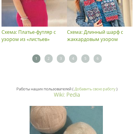
Схема: Платье-футляр с
Схема: Длинный шарф с
узором из «листьев»
жаккардовым узором
1
2
3
4
5
6
Работы наших пользователей
(
Добавить свою работу
)
Wiki: Pedia