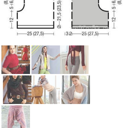
Схема:
Схема:
Схема:
женский
бриджи в
брюки клеш
комбинезон
спортивном
с
с шортами с
стиле со
рельефным
узором из
шнуровкой
узором на
Схема:
Схема:
Схема:
кос вязание
по бокам
завязках
свободные
брюки на
короткие
спицами для
вязание
вязание