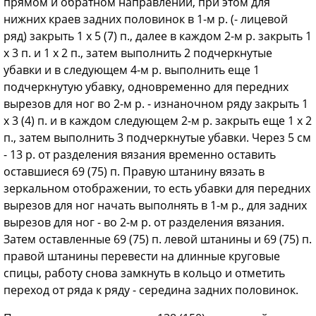
прямом и обратном направлении, при этом для
нижних краев задних половинок в 1-м р. (- лицевой
ряд) закрыть 1 х 5 (7) п., далее в каждом 2-м р. закрыть 1
х 3 п. и 1 х 2 п., затем выполнить 2 подчеркнутые
убавки и в следующем 4-м р. выполнить еще 1
подчеркнутую убавку, одновременно для передних
вырезов для ног во 2-м р. - изнаночном ряду закрыть 1
х 3 (4) п. и в каждом следующем 2-м р. закрыть еще 1 х 2
п., затем выполнить 3 подчеркнутые убавки. Через 5 см
- 13 р. от разделения вязания временно оставить
оставшиеся 69 (75) п. Правую штанину вязать в
зеркальном отображении, то есть убавки для передних
вырезов для ног начать выполнять в 1-м р., для задних
вырезов для ног - во 2-м р. от разделения вязания.
Затем оставленные 69 (75) п. левой штанины и 69 (75) п.
правой штанины перевести на длинные круговые
спицы, работу снова замкнуть в кольцо и отметить
переход от ряда к ряду - середина задних половинок.