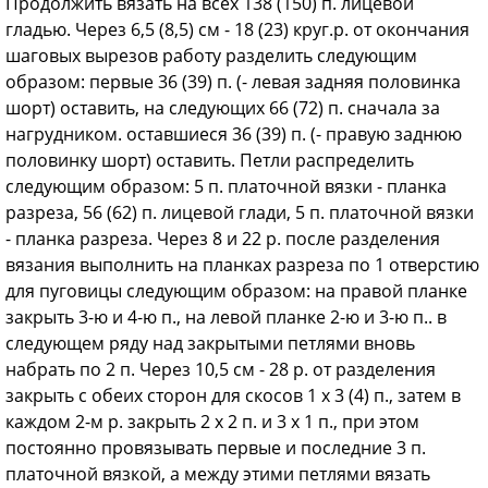
Продолжить вязать на всех 138 (150) п. лицевой
гладью. Через 6,5 (8,5) см - 18 (23) круг.р. от окончания
шаговых вырезов работу разделить следующим
образом: первые 36 (39) п. (- левая задняя половинка
шорт) оставить, на следующих 66 (72) п. сначала за
нагрудником. оставшиеся 36 (39) п. (- правую заднюю
половинку шорт) оставить. Петли распределить
следующим образом: 5 п. платочной вязки - планка
разреза, 56 (62) п. лицевой глади, 5 п. платочной вязки
- планка разреза. Через 8 и 22 р. после разделения
вязания выполнить на планках разреза по 1 отверстию
для пуговицы следующим образом: на правой планке
закрыть 3-ю и 4-ю п., на левой планке 2-ю и 3-ю п.. в
следующем ряду над закрытыми петлями вновь
набрать по 2 п. Через 10,5 см - 28 р. от разделения
закрыть с обеих сторон для скосов 1 х 3 (4) п., затем в
каждом 2-м р. закрыть 2 х 2 п. и 3 х 1 п., при этом
постоянно провязывать первые и последние 3 п.
платочной вязкой, а между этими петлями вязать