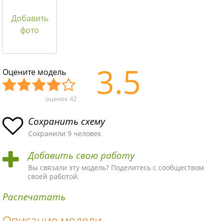
Добавить
фото
3.5
Оцените модель
оценок
42
Уж
Не
Об
Хор
Отл
асн
пло
ыч
ош
ичн
Сохранить схему
ая
хая
ная
ая
ая
Сохранили 9 человек
схе
схе
схе
схе
схе
Добавить свою работу
ма
ма
ма
ма
ма!
Вы связали эту модель? Поделитесь с сообществом
своей работой.
Распечатать
Описание модели