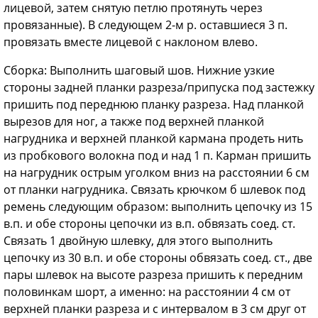
лицевой, затем снятую петлю протянуть через
провязанные). В следующем 2-м р. оставшиеся 3 п.
провязать вместе лицевой с наклоном влево.
Сборка: Выполнить шаговый шов. Нижние узкие
стороны задней планки разреза/припуска под застежку
пришить под переднюю планку разреза. Над планкой
вырезов для ног, а также под верхней планкой
нагрудника и верхней планкой кармана продеть нить
из пробкового волокна под и над 1 п. Карман пришить
на нагрудник острым уголком вниз на расстоянии 6 см
от планки нагрудника. Связать крючком б шлевок под
ремень следующим образом: выполнить цепочку из 15
в.п. и обе стороны цепочки из в.п. обвязать соед. ст.
Связать 1 двойную шлевку, для этого выполнить
цепочку из 30 в.п. и обе стороны обвязать соед. ст., две
пары шлевок на высоте разреза пришить к передним
половинкам шорт, а именно: на расстоянии 4 см от
верхней планки разреза и с интервалом в 3 см друг от