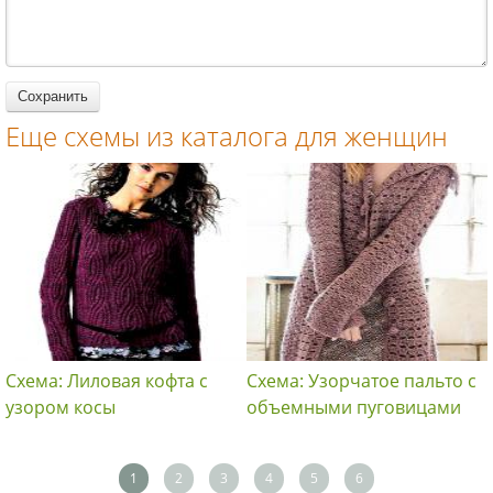
женщин
женщин
Еще схемы из каталога для женщин
Схема: Лиловая кофта с
Схема: Узорчатое пальто с
узором косы
объемными пуговицами
1
2
3
4
5
6