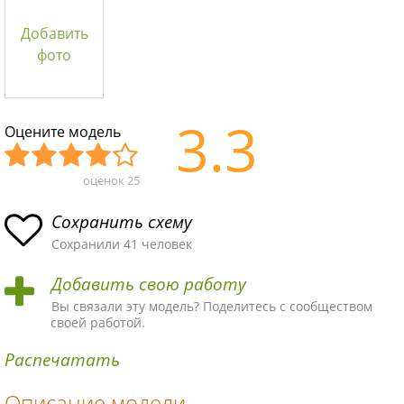
Добавить
фото
3.3
Оцените модель
оценок
25
Уж
Не
Об
Хор
Отл
асн
пло
ыч
ош
ичн
Сохранить схему
ая
хая
ная
ая
ая
Сохранили 41 человек
схе
схе
схе
схе
схе
Добавить свою работу
ма
ма
ма
ма
ма!
Вы связали эту модель? Поделитесь с сообществом
своей работой.
Распечатать
Описание модели