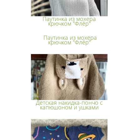
Паутинка из мохера
крючком "Флёр"
Паутинка из мохера
крючком "Флёр"
Детская накидка-пончо с
капюшоном и ушками