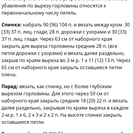
убавления по вырезу горловины относятся к
первоначальному числу петель.
Спинка:
набрать 90 (96) 104 п. и вязать между кром. 30
(33) 37 п. лиц. глади, 28 п. дорожки с узорами и 30 (33)
37 п. лиц. глади. Через 63 см от наборного края
закрыть для выреза горловины средние 28 п. (все
петли дорожки с узорами) и вязать далее раздельно,
закрыв по краям выреза во 2-м р. 1 х 11 (12) 13 п. Через
65 см от наборного края закрыть оставшиеся петли
плеча.
Перед:
вязать, как спинку, но с более глубоким
вырезом горловины. Для этого через 59 см от
наборного края закрыть средние 18 (20) 22 п. и вязать
далее раздельно, закрывая по краям выреза в каждом
2-м р. 1 х 6, 2 х З и 2 х 2 п. На высоте спинки закрыть
оставшиеся петли.