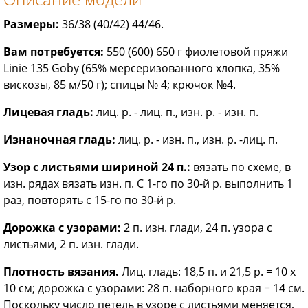
Размеры:
36/38 (40/42) 44/46.
Вам потребуется:
550 (600) 650 г фиолетовой пряжи
Linie 135 Goby (65% мерсеризованного хлопка, 35%
вискозы, 85 м/50 г); спицы № 4; крючок №4.
Лицевая гладь:
лиц. р. - лиц. п., изн. р. - изн. п.
Изнаночная гладь:
лиц. р. - изн. п., изн. р. -лиц. п.
Узор с листьями шириной 24 п.:
вязать по схеме, в
изн. рядах вязать изн. п. С 1-го по 30-й р. выполнить 1
раз, повторять с 15-го по 30-й р.
Дорожка с узорами:
2 п. изн. глади, 24 п. узора с
листьями, 2 п. изн. глади.
Плотность вязания.
Лиц. гладь: 18,5 п. и 21,5 р. = 10 х
10 см; дорожка с узорами: 28 п. наборного края = 14 см.
Поскольку число петель в узоре с листьями меняется,