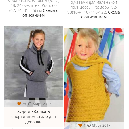
мордочки.Размеры: 3 (6; 12;
рукавами для маленькой
18; 24) месяцев. Рост: 60
принцессы. Размеры: 92-
(67; 74; 81; 86) см
Схема с
98(104-110) 116-122.
Схема
описанием
с описанием
76
Март 2017
Худи и юбочка в
спортивном стиле для
девочки
4
Март 2017