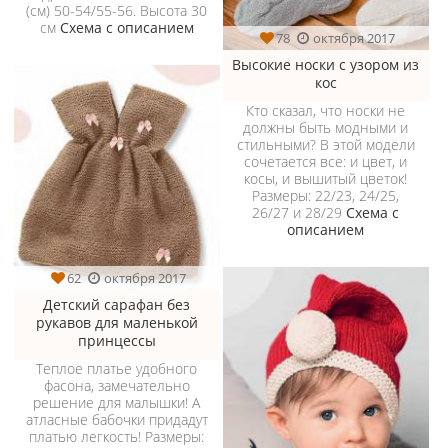
(см) 50-54/55-56. Высота 30
см
Схема с описанием
78
октября 2017
Высокие носки с узором из
кос
Кто сказал, что носки не
должны быть модными и
стильными? В этой модели
сочетается все: и цвет, и
косы, и вышитый цветок!
Размеры: 22/23, 24/25,
26/27 и 28/29
Схема с
описанием
62
октября 2017
Детский сарафан без
рукавов для маленькой
принцессы
Теплое платье удобного
фасона, замечательно
решение для малышки! А
атласные бабочки придадут
платью легкость! Размеры: