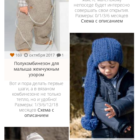
непоседе будет интересно
совершать свои открытия.
Размеры: 0/1/3/6 месяцев
Схема с описанием
169
октября 2017
1
Полукомбинезон для
малыша жемчужным
узором
Вот и пора делать первые
шаги, а в вязаном
комбинезоне не только
тепло, но и удобно!
Размеры: 1/3/6/12/18
месяцев
Схема с
описанием