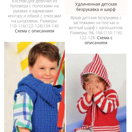
Костюм для девочки из
Удлиненная детская
пуловера с полосками на
безрукавка и шарф
рукавах и карманами -
кенгуру и юбкой с откосами
Яркая детская безрукавка с
на шнуровках. Размеры:
застежками на плечах и
110-116(122-128)134-140.
желтый шарф с капюшоном.
Схема с описанием
Размеры: 9&-104 (110-116)
122-128.
Схема с
описанием