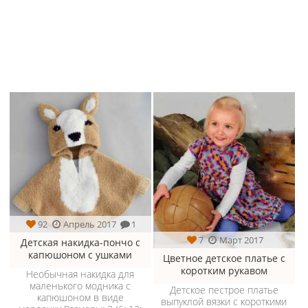
92
Апрель 2017
1
7
Март 2017
Детская накидка-пончо с
капюшоном с ушками
Цветное детское платье с
коротким рукавом
Необычная накидка для
маленького модника с
Детское пестрое платье
капюшоном в виде
выпуклой вязки с короткими