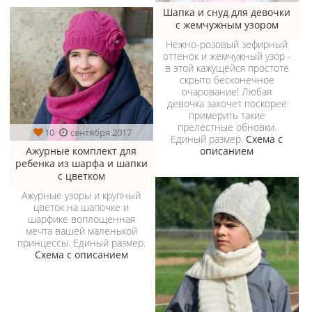
Шапка и снуд для девочки
с жемчужным узором
Нежно-розовый зефирный
оттенок и жемчужный узор -
в этой кажущейся простоте
скрыто бесконечное
очарование! Любая
девочка захочет поскорее
примерить такие
прелестные обновки.
10
сентября 2017
Единый размер.
Схема с
описанием
Ажурные комплект для
ребенка из шарфа и шапки
с цветком
Ажурные узоры и крупный
цветок на шапочке и
шарфике воплощенная
мечта вашей маленькой
принцессы. Единый размер.
Схема с описанием