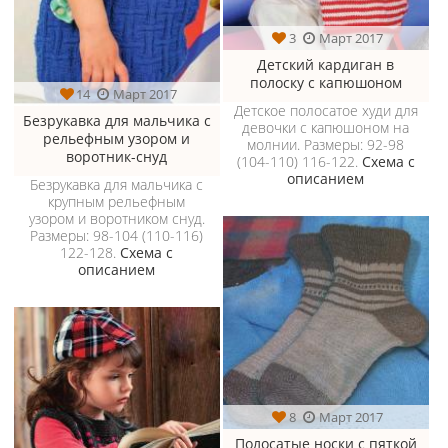
3
Март 2017
Детский кардиган в
полоску с капюшоном
14
Март 2017
Детское полосатое худи для
Безрукавка для мальчика с
девочки с капюшоном на
рельефным узором и
молнии. Размеры: 92-98
воротник-снуд
(104-110) 116-122.
Схема с
описанием
Безрукавка для мальчика с
крупным рельефным
узором и воротником снуд.
Размеры: 98-104 (110-116)
122-128.
Схема с
описанием
8
Март 2017
Полосатые носки с пяткой