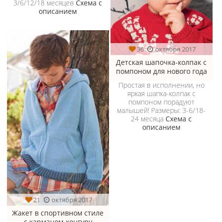
3/6/12/18 месяцев
Схема с
описанием
36
октября 2017
Детская шапочка-колпак с
помпоном для нового года
Простая в исполнении, но
яркая шапка-колпак с
помпоном порадуют
малышей! Размеры: 3-6/18-
24 месяца
Схема с
описанием
21
октября 2017
Жакет в спортивном стиле
с карманом-кенгуру