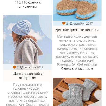
110/116
Схема с
описанием
2
октября 2017
Детские цветные пинетки
Малышам нужно держать
ножки в тепле, и с этим
прекрасно справляются
пинетки! А если поменять
контрастную нить - на
розовую, то они прекрасно
подойдут и девочкам!
Размеры: 0/1/3/6 месяцев
7
октября 2017
Схема с описанием
Шапка резинкой с
отворотом
Пора подумать и о
головных уборах –
стильная шапка в резинку
небесно голубого цвета,
вот то, что понравиться
подросткам! Обхват головы