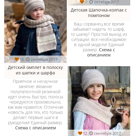
7
октября 2017
Детская Шапочка-колпак с
помпоном
Ваш сорванец все время
забывает надеть то шарф,
то шапку? Простой выход из
ситуации: все необходимое
в одной модели! Единый
размер.
Схема с
описанием
16
сентября 2017
Детский омплет в полоску
из шапки и шарфа
Приятное и нескучное
занятие: вязание
полупатентной резинкой
идет очень быстро, полосы
чередуются произвольно,
как вам нравится. Отличная
новость для тех, кто только
делает первые шаги в
рукоделии! Единый размер.
Схема с описанием
12
сентября 2017