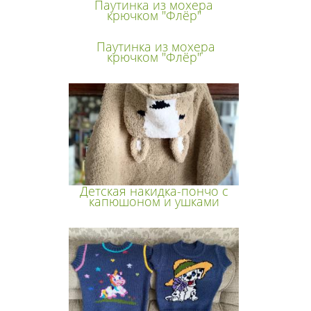
Паутинка из мохера
крючком "Флёр"
Паутинка из мохера
крючком "Флёр"
Детская накидка-пончо с
капюшоном и ушками