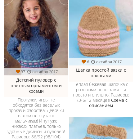
6
октября 2017
Шапка простой вязки с
37
октября 2017
полосами
Детский пуловер с
Теплая бежевая шапочка с
цветным орнаментом и
розовыми полосками – и
косами
просто и стильно! Размеры:
Прогулки, игры не
1/3-6/12 месяцев
Схема с
обходятся без веселых
описанием
проказ и озорства! Девочки
в этом не ступают
мальчикам! И тут уже
никаких платьев, только
удобные джинсы и пуловер!
Размеры: 86/92 (98/104)