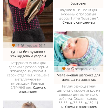
бумеранг
Двухцветные носки для
мужчины с полосатым
узором. Пятка "бумеранг".
Схема с описанием
11
Февраль 2017
Туника без рукавов с
жаккардовым узором
Безрукавая туника для
девочки с розово-серым
20
Февраль 2017
жаккардовым узором и
серой отделкой. Украшена
Меланжевая шапочка для
металлическими
малыша на завязках
пуговицами. Размеры:
Теплая разноцветная
2/3/4/6/8 лет.
Схема с
шапочка с узором из кос на
описанием
завязках для маленького
ребенка. Обхват головы:
33-35 см/36-38 см/ 39-41
см.
Схема с описанием