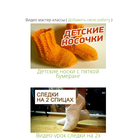
Видео мастер классы
(
Добавить свою работу
)
Детские носки с пяткой
бумеранг
Видео-урок следки на 2х