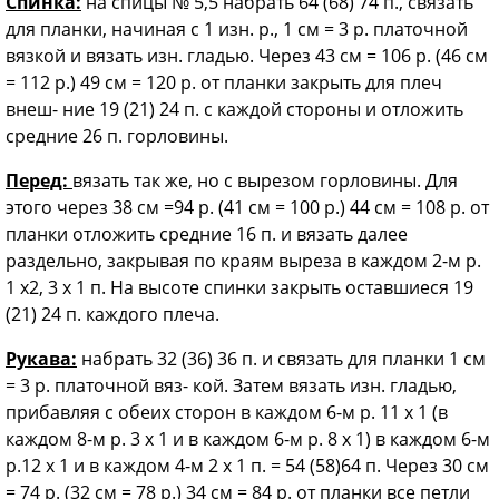
Спинка:
на спицы № 5,5 набрать 64 (68) 74 п., связать
для планки, начиная с 1 изн. р., 1 см = 3 р. платочной
вязкой и вязать изн. гладью. Через 43 см = 106 р. (46 см
= 112 р.) 49 см = 120 р. от планки закрыть для плеч
внеш- ние 19 (21) 24 п. с каждой стороны и отложить
средние 26 п. горловины.
Перед:
вязать так же, но с вырезом горловины. Для
этого через 38 см =94 р. (41 см = 100 р.) 44 см = 108 р. от
планки отложить средние 16 п. и вязать далее
раздельно, закрывая по краям выреза в каждом 2-м р.
1 х2, 3 х 1 п. На высоте спинки закрыть оставшиеся 19
(21) 24 п. каждого плеча.
Рукава:
набрать 32 (36) 36 п. и связать для планки 1 см
= 3 р. платочной вяз- кой. Затем вязать изн. гладью,
прибавляя с обеих сторон в каждом 6-м р. 11 х 1 (в
каждом 8-м р. 3 х 1 и в каждом 6-м р. 8 х 1) в каждом 6-м
р.12 х 1 и в каждом 4-м 2 х 1 п. = 54 (58)64 п. Через 30 см
= 74 р. (32 см = 78 р.) 34 см = 84 р. от планки все петли