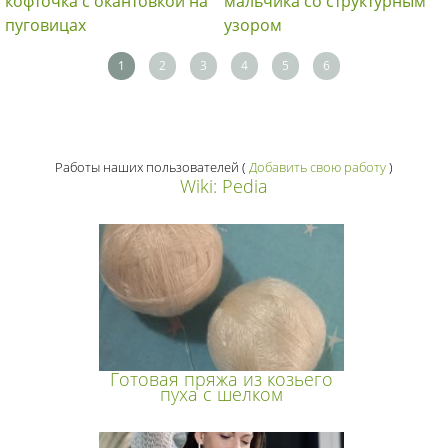
кофточка с окантовкой на
мальчика со структурным
пуговицах
узором
1
2
3
4
5
6
Работы наших пользователей
(
Добавить свою работу
)
Wiki: Pedia
Готовая пряжа из козьего
пуха с шелком