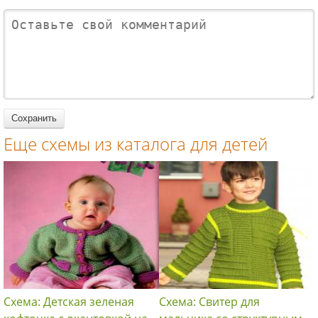
завязках с
полоску для
контрастны
помпоном и
девочки для
ми
жакет на
детей
планками
пуговицах
для детей
для детей
Еще схемы из каталога для детей
Схема: Детская зеленая
Схема: Свитер для