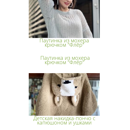
Паутинка из мохера
крючком "Флёр"
Паутинка из мохера
крючком "Флёр"
Детская накидка-пончо с
капюшоном и ушками