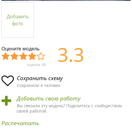
Добавить
фото
3.3
Оцените модель
оценок
49
Уж
Не
Об
Хор
Отл
асн
пло
ыч
ош
ичн
Сохранить схему
ая
хая
ная
ая
ая
Сохранили 4 человек
схе
схе
схе
схе
схе
Добавить свою работу
ма
ма
ма
ма
ма!
Вы связали эту модель? Поделитесь с сообществом
своей работой.
Распечатать