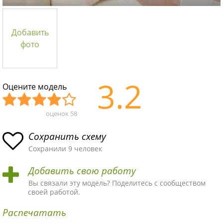
Добавить
фото
3.2
Оцените модель
оценок
58
Уж
Не
Об
Хор
Отл
асн
пло
ыч
ош
ичн
Сохранить схему
ая
хая
ная
ая
ая
Сохранили 9 человек
схе
схе
схе
схе
схе
Добавить свою работу
ма
ма
ма
ма
ма!
Вы связали эту модель? Поделитесь с сообществом
своей работой.
Распечатать