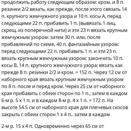
продолжить работу следующим образом: кром. и 8 п.
резинки 2/2 вязать, как прежде, после этого связать 14
п. крупного жемчужного узора и 10 п. косы А, перед
следующими 22 п. прибавить 1 п. (вывязать 1 лиц.
скрещ. из поперечной нити) и эти 23 п вязать крупным
жемчужным узором: затем 30 п. или, после
прибавлений по схеме, 40 п. фантазийным узором:
перед следующими 22 п. прибавить 1 п. и эти 23 п.
вязать крупным жемчужным узором; закончить 10 п.
косы В, 14 п. крупного жемчужного узора; вязать как
прежде 8 п. резинки 2/2 и кром. = 152 п. Через 12 см от
наборного края вязать крупным жемчужным узором
по 8 п. после и перед кром. Через 25 см от наборного
края прибавить с обеих сторон по 1 п., затем в каждом
6-м р. 5 х 1 п. и в каждом 8-м р. 4 х 1 п. = 172 п. На
высоте 54.5 см от наборного края для плечевых скосов
закрыть с обеих сторон 1 х 4 п.. затем в каждом
2-м р. 15 х 4 п. Одновременно через 65 см от