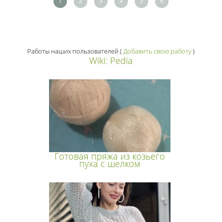
1
2
3
4
5
6
Работы наших пользователей
(
Добавить свою работу
)
Wiki: Pedia
Готовая пряжа из козьего
пуха с шелком