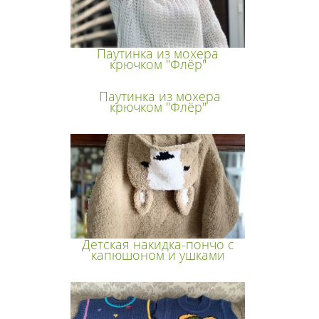
Паутинка из мохера
крючком "Флёр"
Паутинка из мохера
крючком "Флёр"
Детская накидка-пончо с
капюшоном и ушками