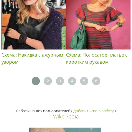
Схема: Накидка с ажурным
Схема: Полосатое платье с
узором
коротким рукавом
1
2
3
4
5
6
Работы наших пользователей
(
Добавить свою работу
)
Wiki: Pedia