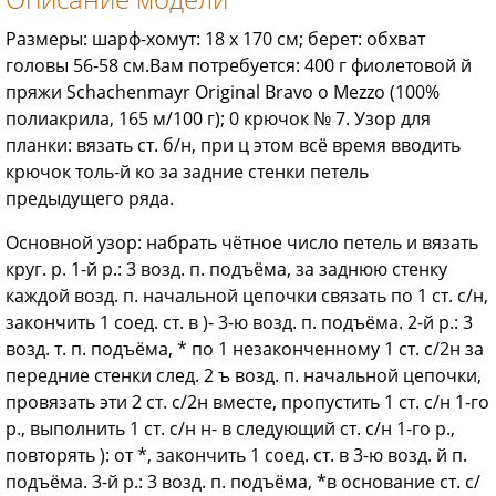
Размеры: шарф-хомут: 18 х 170 см; берет: обхват
головы 56-58 см.Вам потребуется: 400 г фиолетовой й
пряжи Schachenmayr Original Bravo о Mezzo (100%
полиакрила, 165 м/100 г); 0 крючок № 7. Узор для
планки: вязать ст. б/н, при ц этом всё время вводить
крючок толь-й ко за задние стенки петель
предыдущего ряда.
Основной узор: набрать чётное число петель и вязать
круг. р. 1-й р.: 3 возд. п. подъёма, за заднюю стенку
каждой возд. п. начальной цепочки связать по 1 ст. с/н,
закончить 1 соед. ст. в )- 3-ю возд. п. подъёма. 2-й р.: 3
возд. т. п. подъёма, * по 1 незаконченному 1 ст. с/2н за
передние стенки след. 2 ъ возд. п. начальной цепочки,
провязать эти 2 ст. с/2н вместе, пропустить 1 ст. с/н 1-го
р., выполнить 1 ст. с/н н- в следующий ст. с/н 1-го р.,
повторять ): от *, закончить 1 соед. ст. в 3-ю возд. й п.
подъёма. 3-й р.: 3 возд. п. подъёма, *в основание ст. с/