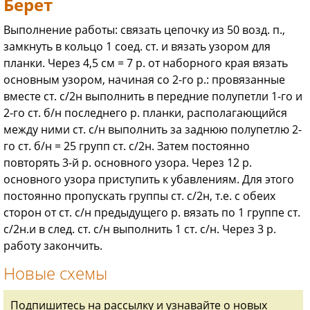
Берет
Выполнение работы: связать цепочку из 50 возд. п.,
замкнуть в кольцо 1 соед. ст. и вязать узором для
планки. Через 4,5 см = 7 р. от наборного края вязать
основным узором, начиная со 2-го р.: провязанные
вместе ст. с/2н выполнить в передние полупетли 1-го и
2-го ст. б/н последнего р. планки, располагающийся
между ними ст. с/н выполнить за заднюю полупетлю 2-
го ст. б/н = 25 групп ст. с/2н. Затем постоянно
повторять 3-й р. основного узора. Через 12 р.
основного узора приступить к убавлениям. Для этого
постоянно пропускать группы ст. с/2н, т.е. с обеих
сторон от ст. с/н предыдущего р. вязать по 1 группе ст.
с/2н.и в след. ст. с/н выполнить 1 ст. с/н. Через 3 р.
работу закончить.
Новые схемы
Подпишитесь на рассылку и узнавайте о новых