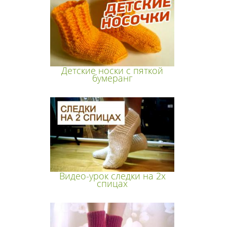
Детские носки с пяткой
бумеранг
Видео-урок следки на 2х
спицах