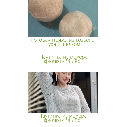
Готовая пряжа из козьего
пуха с шелком
Паутинка из мохера
крючком "Флёр"
Паутинка из мохера
крючком "Флёр"