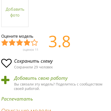
Добавить
фото
3.8
Оцените модель
оценок
11
Уж
Не
Об
Хор
Отл
асн
пло
ыч
ош
ичн
Сохранить схему
ая
хая
ная
ая
ая
Сохранили 29 человек
схе
схе
схе
схе
схе
Добавить свою работу
ма
ма
ма
ма
ма!
Вы связали эту модель? Поделитесь с сообществом
своей работой.
Распечатать
Описание модели