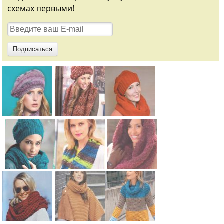
схемах первыми!
Схема:
Схема:
Схема:
цветной
комплект из
комплект из
берет
шарфа-
берета с
вязание
петли и
широкой
спицами для
шапочки с
резинкой и
Схема:
Схема:
Схема:
женщин
волнистым
снуда
голубой
полосатый
вишневый
узором
вязание
комплект из
шарф хомут
шарф труба
вязание
спицами для