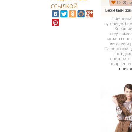
19
но
ссылкой
Бежевый жак
Приятный 
пуговицах беж
Хороший
подчеркива
можно сочет
блузками и 
Пастельный цв
кос вдох
повторить
творчеств
описа