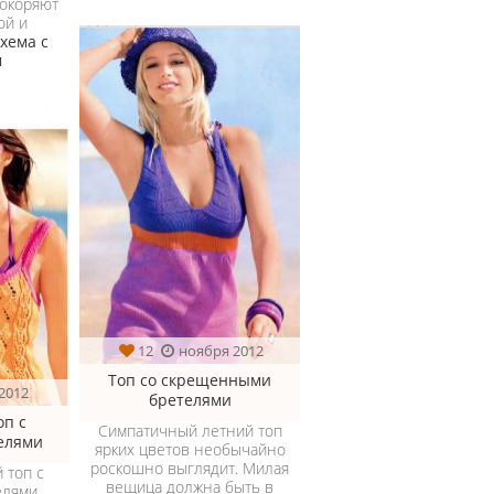
покоряют
ой и
хема с
м
12
ноября 2012
Топ со скрещенными
2012
бретелями
п с
Симпатичный летний топ
елями
ярких цветов необычайно
роскошно выглядит. Милая
 топ с
вещица должна быть в
елями