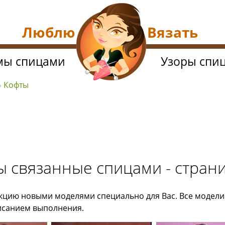
Люблю Вязать
мы спицами
Узоры спи
»
Кофты
ы связанные спицами - стран
цию новыми моделями специально для Вас. Все модели в
исанием выполнения.