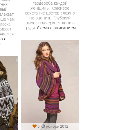
гардеробе каждой
тних
женщины. Красивое
ивый
сочетание цветов сложно
влекает
не оценить. Глубокий
ьше чем
вырез подчеркнет линию
олоска
груди.
Схема с описанием
кивает
Вяжется
а с
м
6
ноября 2012