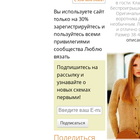
в гости. Кл
беспроигрышн
Вы используете сайт
Оригинальн
воротника 
только на 30%
необычным. Л
зарегистрируйтесь
и
и отлично 
пользуйтесь всеми
Размер 38-
описа
привилегиями
сообщества Люблю
вязать
Подпишитесь на
рассылку и
узнавайте о
новых схемах
первыми!
Поделиться