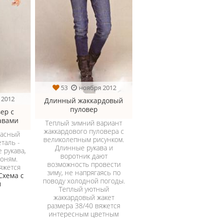
53
ноября 2012
 2012
Длинный жаккардовый
пуловер
ер с
авами
Теплый зимний вариант
жаккардового пуловера с
расный
великолепным рисунком.
еталь -
Длинные рукава и
 рукава,
воротник дают
оням.
возможность провести
яжется
зиму, не напрягаясь по
Схема с
поводу холодной погоды.
м
Теплый уютный
жаккардовый жакет
размера 38/40 вяжется
интересным цветным