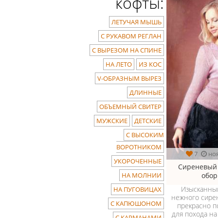
кофты:
ЛЕТУЧАЯ МЫШЬ
С РУКАВОМ РЕГЛАН
С ВЫРЕЗОМ НА СПИНЕ
НА ЛЕТО
ИЗ КОС
V-ОБРАЗНЫМ ВЫРЕЗ
ДЛИННЫЕ
ОБЪЕМНЫЙ СВИТЕР
МУЖСКИЕ
ДЕТСКИЕ
С ВЫСОКИМ
ВОРОТНИКОМ
7
но
УКОРОЧЕННЫЕ
Сиреневый 
обор
НА МОЛНИИ
Изысканны
НА ПУГОВИЦАХ
нежного сире
С КАПЮШОНОМ
прекрасно п
для похода на 
С КАРМАНАМИ