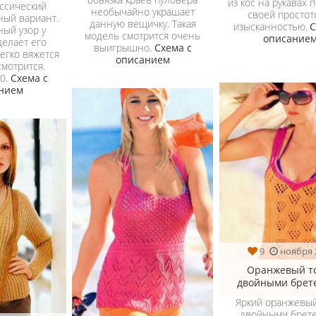
из кос на рукавах 
ассический
необычайно украшает
своей простот
ый вариант.
данную вещичку. Такая
изысканностью.
С
ый узор у
модель смотрится очень
описание
делает его
выигрышно.
Схема с
егко вяжется
описанием
смотрится.
40.
Схема с
нием
9
ноября 
Оранжевый то
двойными брет
Яркий оранжевый
двойными брет