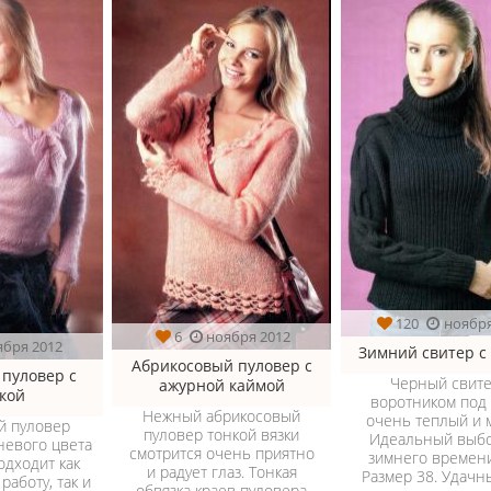
120
ноября
6
ноября 2012
ября 2012
Зимний свитер с
Абрикосовый пуловер с
пуловер с
Черный свите
ажурной каймой
кой
воротником под
Нежный абрикосовый
очень теплый и м
й пуловер
пуловер тонкой вязки
Идеальный выбо
невого цвета
смотрится очень приятно
зимнего времени
одходит как
и радует глаз. Тонкая
Размер 38. Удачн
работу, так и
обвязка краев пуловера