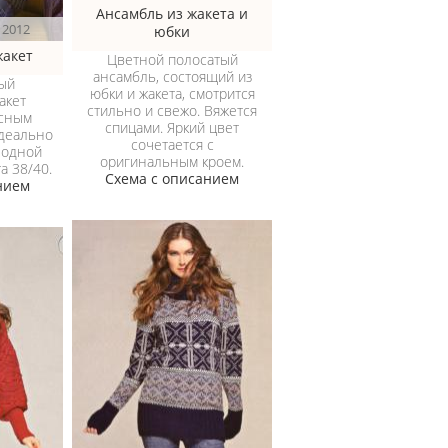
Ансамбль из жакета и
 2012
юбки
акет
Цветной полосатый
ансамбль, состоящий из
ый
юбки и жакета, смотрится
акет
стильно и свежо. Вяжется
есным
спицами. Яркий цвет
Идеально
сочетается с
лодной
оригинальным кроем.
а 38/40.
Схема с описанием
нием