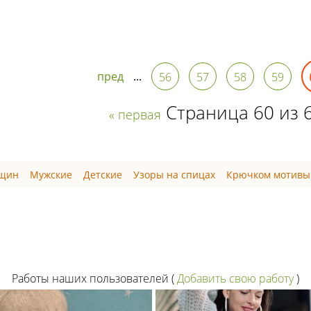
пред
...
56
57
58
59
Страница 60 из 
« первая
нщин
Мужские
Детские
Узоры на спицах
Крючком мотивы
Работы наших пользователей
(
Добавить свою работу
)