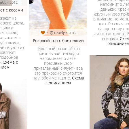
ября 2012
напомнит о ле
деньках. Крас
ет с косами
ажурный узор при
жакет на
внимание не мен
евого цвета.
цвет. Розовая п
 силуэт
выгодно подчер
ет талию,
7
ноября 2012
линию декольте. 
ать жакет с
спицами.
Схем
Розовый топ с бретелями
рубашками.
описание
ет и узор из
Чудесный розовый топ
новляют
приковывает взгляд и
 подобное
напоминает о лете.
о.
Схема с
Красивый узор,
нием
приталенный силуэт - все
это прекрасно смотрится
на любой женщине.
Схема
с описанием