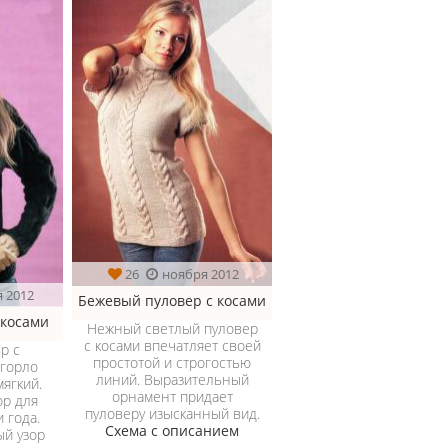
26
ноября 2012
 2012
Бежевый пуловер с косами
 косами
Нежный светлый пуловер
с косами впечатляет своей
р с
простотой и строгостью
 горло
линий. Выразительный
ягкий.
орнамент придает
р для
пуловеру изысканный вид.
 года.
Схема с описанием
ый узор