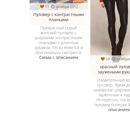
11
ноября 2012
Пуловер с контрастными
планками
Прекрасный серый
женский пуловер с
широкими контрастными
планками с длинным
рукавом. Легко вяжется и
оригинально смотрится.
Схема с описанием
10
ноября
красный пулов
заужеными рук
Изумительный к
пуловер. Яркая д
шикарные широкие
зауженные к лад
Интересно, что в
пуловер поперек.
описание