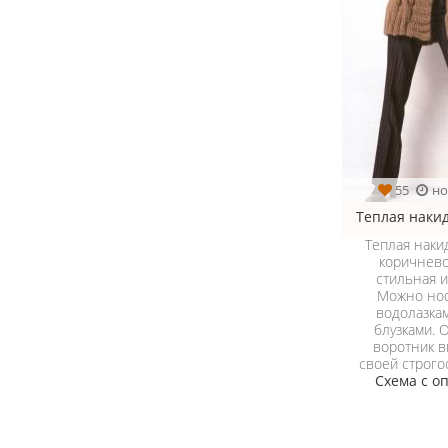
55
но
Теплая накид
Теплая наки
коричнево
стильная и
Можно нос
водолазкам
блузками.
воротник в
своей строго
Схема с о