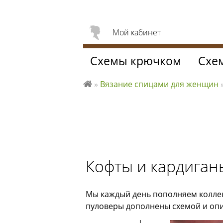
Мой кабинет
Схемы крючком
Схе
»
Вязание спицами для женщин
Л
ю
б
л
ю
вя
Кофты и кардиган
за
ть
Мы каждый день пополняем коллек
пуловеры дополнены схемой и оп