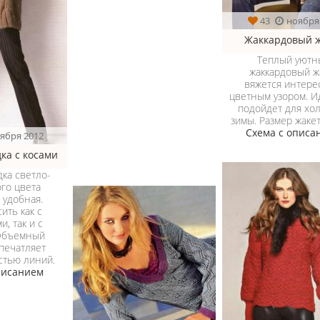
43
ноября
Жаккардовый ж
Теплый уютн
жаккардовый ж
вяжется интер
цветным узором. 
подойдет для хо
зимы. Размер жакет
Схема с описа
ября 2012
ка с косами
дка светло-
го цвета
 удобная.
ить как с
и, так и с
 Объемный
печатляет
стью линий.
писанием