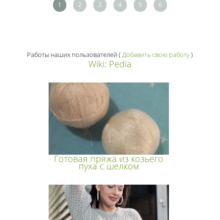
1
2
3
4
5
6
Работы наших пользователей
(
Добавить свою работу
)
Wiki: Pedia
Готовая пряжа из козьего
пуха с шелком