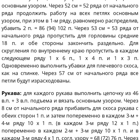
основным узором. Через 52 см = 52 ряда от начального
ряда продолжить работу на всех петлях основным
узором, при этом в 1-м ряду, равномерно распределив,
убавить 2 п. = 86 (94) 102 п. Через 53 см = 53 ряда от
начального ряда пропустить для горловины средние
18 п. и обе стороны закончить раздельно. Для
скругления по внутреннему краю пропустить в каждом
следующем ряду 1 х 6 п., 1 х 4 п. и 1 х 3 п.
Одновременно выполнить убавки для плечевого скоса,
как на спинке. Через 57 см от начального ряда все
петли будут израсходованы.
Рукава:
для каждого рукава выполнить цепочку из 46
в.п. + 3 в.п. подъема и вязать основным узором. Через
8 см от начального ряда прибавить для скоса рукава с
обеих сторон 1 п. и затем попеременно в каждом 3-м +
4-м ряду 10 х 1 п. (в каждом 3-м ряду 12 х 1 п.)
попеременно в каждом 2-м + 3-м ряду 10 х 1 п. и в
каждом 3-м ряду 4 х 1 п. согл. узору = 68 (72) 76 п. Через