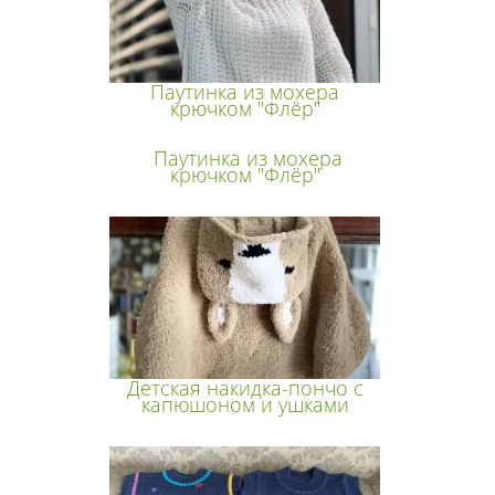
Паутинка из мохера
крючком "Флёр"
Паутинка из мохера
крючком "Флёр"
Детская накидка-пончо с
капюшоном и ушками