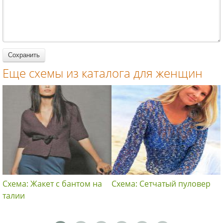
вязание
крючком
крючком
крючком
для женщин
для женщин
для женщин
Еще схемы из каталога для женщин
Схема: Жакет с бантом на
Схема: Сетчатый пуловер
талии