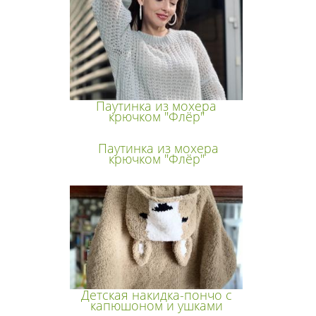
Паутинка из мохера
крючком "Флёр"
Паутинка из мохера
крючком "Флёр"
Детская накидка-пончо с
капюшоном и ушками