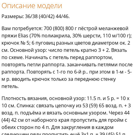
Описание модели
Размеры: 36/38 (40/42) 44/46.
Вам потребуется: 700 (800) 800 г пёстрой меланжевой
пряжи Elias (70% полиакрила, 30% шерсти, 110 м/100 г);
крючок № 5; 6 пуговиц разных цветов диаметром ок. 2
см. Основной узор: число петель кратно 3 + 2. Вязать
по схеме. Начинать с петель перед раппортом,
повторять петли раппорта. заканчивать петлями после
раппорта. Повторять с 1-го по 6-й р.. при этом в 1-м - 5-
м р. вводить крючок только за переднюю стенку
петель.
Плотность вязания, основной узор: 11.5 п. и 5 р. = 10 х
10 см. Спинка: связать цепочку из 53 (59) 65 возд. п. + 3
возд. п. подъёма и вязать основным узором. Через 44
(44) 42 см от наборного края пропустить для пройм с
обеих сторон по 4 п. Для закругления в каждом
следующем ряду пропустить ещё 3x1 п. = 39 (45) 51 п.