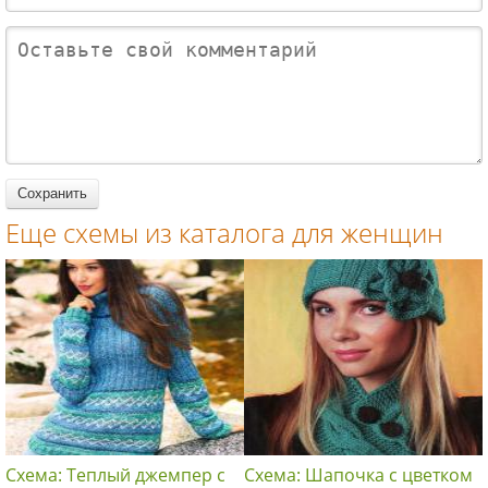
для женщин
для женщин
круглым
коротким
кардиган с
вырезом
рукавом
декором
вязание
вязание
вязание
крючком
крючком
крючком
для женщин
для женщин
для женщин
Еще схемы из каталога для женщин
Схема: Теплый джемпер с
Схема: Шапочка с цветком