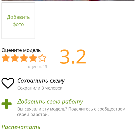
Добавить
фото
3.2
Оцените модель
оценок
13
Уж
Не
Об
Хор
Отл
асн
пло
ыч
ош
ичн
Сохранить схему
ая
хая
ная
ая
ая
Сохранили 3 человек
схе
схе
схе
схе
схе
Добавить свою работу
ма
ма
ма
ма
ма!
Вы связали эту модель? Поделитесь с сообществом
своей работой.
Распечатать