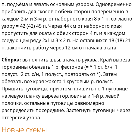
п. подъёма и вязать основным узором. Одновременно
прибавить для скосов с обеих сторон попеременно в
каждом 2-м и 3-м р. от наборного края 8 х 1 п. согласно
узору = 42 (42) 45 п. Через 44 см от наборного края
пропустить для оката с обеих сторон 4 п. и в каждом
следующем ряду 2x1 и 3 х 2 п. На оставшихся 18 (18) 21
п. закончить работу через 12 см от начала оката.
Сборка:
выполнить швы. втачать рукава. Край выреза
горловины обвязать 1 р. фестонов (= * 1 ст. б/н, 1
полуст.. 2 ст. с/н, 1 полуст., повторять от *). Затем
обвязать все края жакета 1 круговым р. полуст.
Пришить пуговицы, при этом пришить по 1 пуговице
на левую планку выреза горловины и 1-й р. левой
полочки, остальные пуговицы равномерно
распределить посередине. Застегнуть пуговицы через
отверстия узора.
Новые схемы