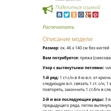
Поделиться ссылкой
Распечатать
Описание модели
Размер:
ок. 46 х 140 см без кистей
Вам потребуется:
пряжа (смесовая
Узор с вытянутыми петлями:
чис
1-й ряд:
1 ст.с/н в 4-ю в.п. от крюч
следующую в.п. связать 1 ст. с/н, 1 
повторять, закончить 1 ст.б/н в сл
2-й и все последующие ряды:
3 в
предыдущего ряда, петлю вытянуть в