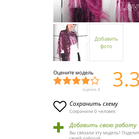
Добавить
фото
3.
Оцените модель
оценок
8
Уж
Не
Об
Хор
Отл
асн
пло
ыч
ош
ичн
Сохранить схему
ая
хая
ная
ая
ая
Сохранили 0 человек
схе
схе
схе
схе
схе
Добавить свою работу
ма
ма
ма
ма
ма!
Вы связали эту модель? Подели
своей работой.