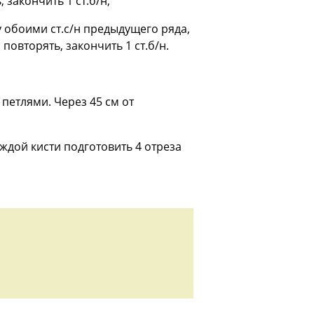
, закончить 1 ст.б/н;
жду обоими ст.с/н предыдущего ряда,
* повторять, закончить 1 ст.б/н.
петлями. Через 45 см от
аждой кисти подготовить 4 отреза