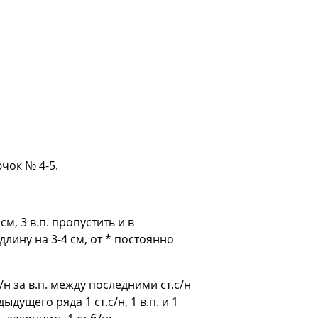
чок № 4-5.
см, 3 в.п. пропустить и в
в длину на 3-4 см, от * постоянно
б/н за в.п. между последними ст.с/н
дущего ряда 1 ст.с/н, 1 в.п. и 1