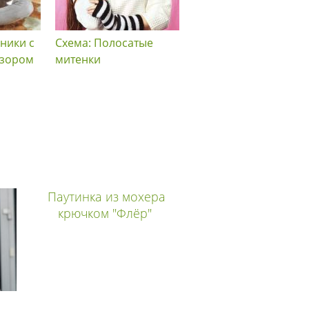
ники с
Схема: Полосатые
Схема: Джемпер с
узором
митенки
широким воротнико
Паутинка из мохера
крючком "Флёр"