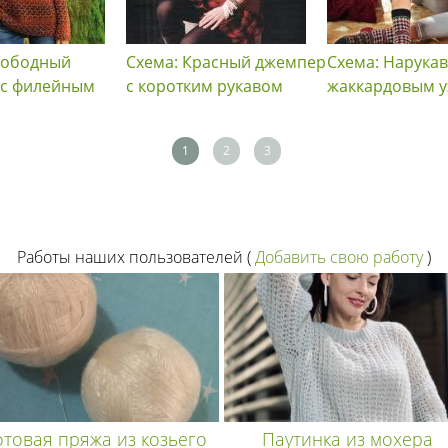
вободный
Схема: Красный джемпер
Схема: Нарукав
 с филейным
с коротким рукавом
жаккардовым 
1
2
3
Работы наших пользователей
(
Добавить свою работу
)
отовая пряжа из козьего
Паутинка из мохера