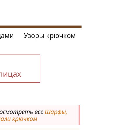
цами
Узоры крючком
спицах
осмотреть все
Шарфы,
али крючком