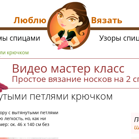
Люблю Вязать
мы спицами
Узоры спи
али крючком
Видео мастер класс
Простое вязание носков на 2 
нутыми петлями крючком
ору с вытянутыми петлями
П
легкость, но, как ни
ер: ок. 46 х 140 см без
ш