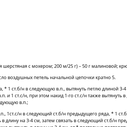
 шерстяная с мохером; 200 м/25 г) – 50 г малиновой; крю
ло воздушных петель начальной цепочки кратно 5.
ка, * 1 ст.б/н в следующую в.п., вытянуть петлю длиной 3-4 
в.п. и 1 ст.с/н, при этом накид 1-го ст.с/н также вытянуть 
едующую в.п.;
.п., 1ст.с/н в следующий ст.б/н предыдущего ряда, * 1 ст.
 длину на 3-4 см, затем связать в следующий ст.б/н преды