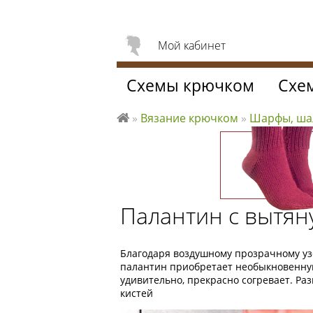
Мой кабинет
Схемы крючком
Схе
»
Вязание крючком
»
Шарфы, ш
Л
ю
б
л
ю
Палантин с вытя
вя
за
ть
Благодаря воздушному прозрачному уз
палантин приобретает необыкновенную 
удивительно, прекрасно согревает. Разм
кистей