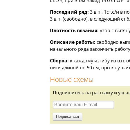
ст.с/н, при этом накид 1-го ст.с/н 
Последний ряд:
3 в.п., 1ст.с/н в
3 в.п. (свободно), в следующий ст.б/
Плотность вязания:
узор с вытяну
Описание работы:
свободно выпол
начального ряда закончить работ
Сборка:
к каждому изгибу из в.п. 
нити длиной по 50 см, протянуть их
Новые схемы
Подпишитесь на рассылку и узна