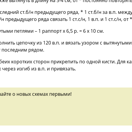
также вытянуть в длину на 3-4 см, от * постоянно повторять
 последний ст.б/н предыдущего ряда, * 1 ст.б/н за в.п. ме
н предыдущего ряда связать 1 ст.с/н, 1 в.п. и 1 ст.с/н, от 
тыми петлями – 1 раппорт х 6,5 р. = 6 х 10 см.
нить цепочку из 120 в.п. и вязать узором с вытянутыми 
у последним рядом.
обеих коротких сторон прикрепить по одной кисти. Для к
 через изгиб из в.п. и привязать.
вайте о новых схемах первыми!