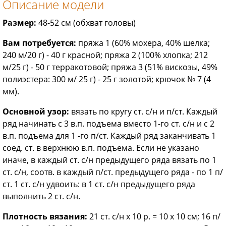
Описание модели
Размер:
48-52 см (обхват головы)
Вам потребуется:
пряжа 1 (60% мохера, 40% шелка;
240 м/20 г) - 40 г красной; пряжа 2 (100% хлопка; 212
м/25 г) - 50 г терракотовой; пряжа 3 (51% вискозы, 49%
полиэстера: 300 м/ 25 г) - 25 г золотой; крючок № 7 (4
мм).
Основной узор:
вязать по кругу ст. с/н и п/ст. Каждый
ряд начинать с 3 в.п. подъема вместо 1-го ст. с/н и с 2
в.п. подъема для 1 -го п/ст. Каждый ряд заканчивать 1
соед. ст. в верхнюю в.п. подъема. Если не указано
иначе, в каждый ст. с/н предыдущего ряда вязать по 1
ст. с/н, соотв. в каждый п/ст. предыдущего ряда - по 1 п/
ст. 1 ст. с/н удвоить: в 1 ст. с/н предыдущего ряда
выполнить 2 ст. с/н.
Плотность вязания:
21 ст. с/н х 10 р. = 10 х 10 см; 16 п/