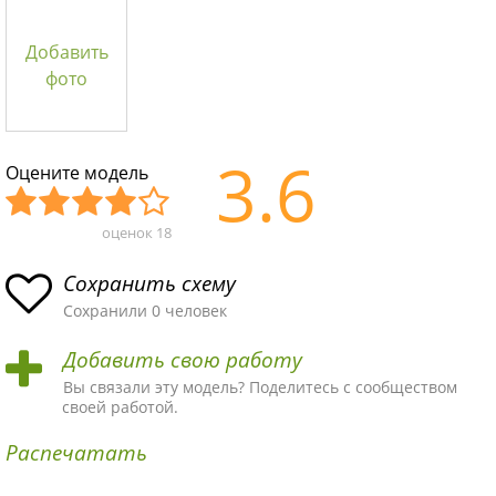
Добавить
фото
3.6
Оцените модель
оценок
18
Уж
Не
Об
Хор
Отл
асн
пло
ыч
ош
ичн
Сохранить схему
ая
хая
ная
ая
ая
Сохранили 0 человек
схе
схе
схе
схе
схе
Добавить свою работу
ма
ма
ма
ма
ма!
Вы связали эту модель? Поделитесь с сообществом
своей работой.
Распечатать