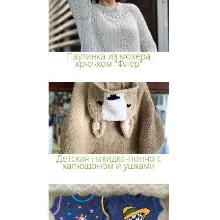
Паутинка из мохера
крючком "Флёр"
Детская накидка-пончо с
капюшоном и ушками