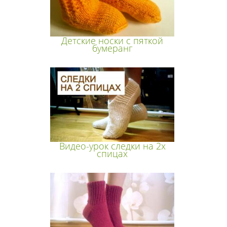
Детские носки с пяткой
бумеранг
Видео-урок следки на 2х
спицах