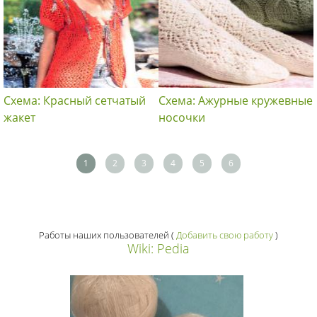
Схема: Красный сетчатый
Схема: Ажурные кружевные
жакет
носочки
1
2
3
4
5
6
Работы наших пользователей
(
Добавить свою работу
)
Wiki: Pedia