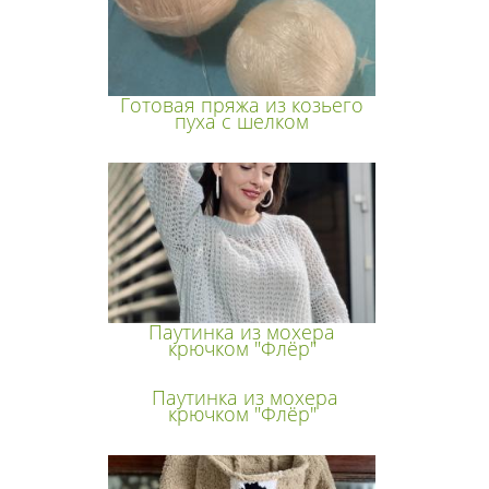
Готовая пряжа из козьего
пуха с шелком
Паутинка из мохера
крючком "Флёр"
Паутинка из мохера
крючком "Флёр"