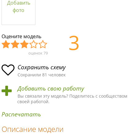
Добавить
фото
3
Оцените модель
оценок
79
Уж
Не
Об
Хор
Отл
асн
пло
ыч
ош
ичн
Сохранить схему
ая
хая
ная
ая
ая
Сохранили 81 человек
схе
схе
схе
схе
схе
Добавить свою работу
ма
ма
ма
ма
ма!
Вы связали эту модель? Поделитесь с сообществом
своей работой.
Распечатать
Описание модели