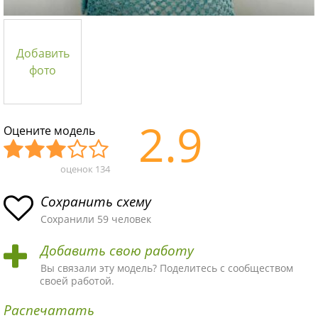
Добавить
фото
2.9
Оцените модель
оценок
134
Уж
Не
Об
Хор
Отл
асн
пло
ыч
ош
ичн
Сохранить схему
ая
хая
ная
ая
ая
Сохранили 59 человек
схе
схе
схе
схе
схе
Добавить свою работу
ма
ма
ма
ма
ма!
Вы связали эту модель? Поделитесь с сообществом
своей работой.
Распечатать