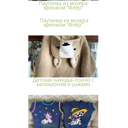
Паутинка из мохера
крючком "Флёр"
Паутинка из мохера
крючком "Флёр"
Детская накидка-пончо с
капюшоном и ушками