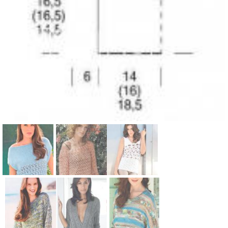
Схема: топ с
Схема:
Схема:
ажурной
ажурный
белый топ с
вставкой и
джемпер со
рисунком