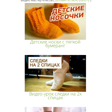
Детские носки с пяткой
бумеранг
Видео-урок следки на 2х
спицах