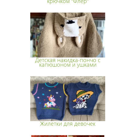
крючком "Флёр"
Детская накидка-пончо с
капюшоном и ушками
Жилетки для девочек