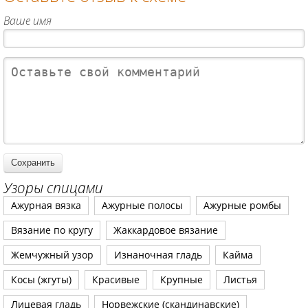
Ваше имя
Узоры спицами
Ажурная вязка
Ажурные полосы
Ажурные ромбы
Вязание по кругу
Жаккардовое вязание
Жемчужный узор
Изнаночная гладь
Кайма
Косы (жгуты)
Красивые
Крупные
Листья
Лицевая гладь
Норвежские (скандинавские)