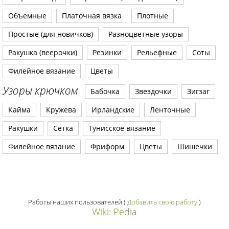
Объемные
Платочная вязка
Плотные
Простые (для новичков)
Разноцветные узоры
Ракушка (веерочки)
Резинки
Рельефные
Соты
Филейное вязание
Цветы
Узоры крючком
Бабочка
Звездочки
Зигзаг
Кайма
Кружева
Ирландские
Ленточные
Ракушки
Сетка
Тунисское вязание
Филейное вязание
Фриформ
Цветы
Шишечки
Работы наших пользователей
(
Добавить свою работу
)
Wiki: Pedia