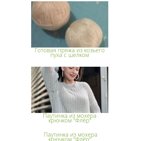
Готовая пряжа из козьего
пуха с шелком
Паутинка из мохера
крючком "Флёр"
Паутинка из мохера
крючком "Флёр"