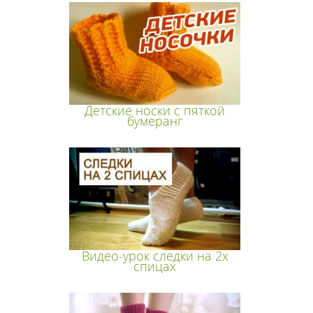
Детские носки с пяткой
бумеранг
Видео-урок следки на 2х
спицах