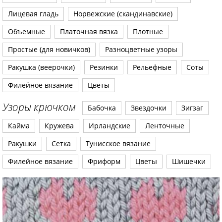
Лицевая гладь
Норвежские (скандинавские)
Объемные
Платочная вязка
Плотные
Простые (для новичков)
Разноцветные узоры
Ракушка (веерочки)
Резинки
Рельефные
Соты
Филейное вязание
Цветы
Узоры крючком
Бабочка
Звездочки
Зигзаг
Кайма
Кружева
Ирландские
Ленточные
Ракушки
Сетка
Тунисское вязание
Филейное вязание
Фриформ
Цветы
Шишечки