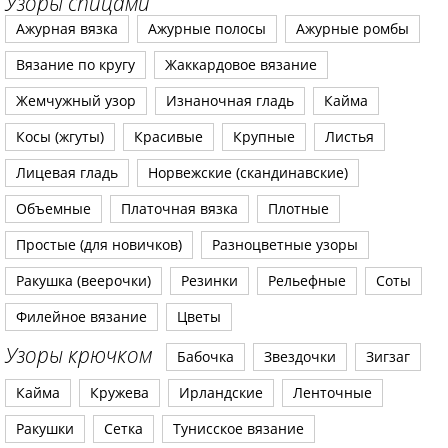
Узоры спицами
Ажурная вязка
Ажурные полосы
Ажурные ромбы
Вязание по кругу
Жаккардовое вязание
Жемчужный узор
Изнаночная гладь
Кайма
Косы (жгуты)
Красивые
Крупные
Листья
Лицевая гладь
Норвежские (скандинавские)
Объемные
Платочная вязка
Плотные
Простые (для новичков)
Разноцветные узоры
Ракушка (веерочки)
Резинки
Рельефные
Соты
Филейное вязание
Цветы
Узоры крючком
Бабочка
Звездочки
Зигзаг
Кайма
Кружева
Ирландские
Ленточные
Ракушки
Сетка
Тунисское вязание