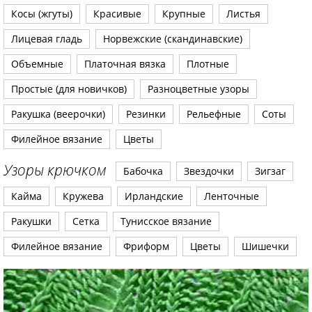
Косы (жгуты)
Красивые
Крупные
Листья
Лицевая гладь
Норвежские (скандинавские)
Объемные
Платочная вязка
Плотные
Простые (для новичков)
Разноцветные узоры
Ракушка (веерочки)
Резинки
Рельефные
Соты
Филейное вязание
Цветы
Узоры крючком
Бабочка
Звездочки
Зигзаг
Кайма
Кружева
Ирландские
Ленточные
Ракушки
Сетка
Тунисское вязание
Филейное вязание
Фриформ
Цветы
Шишечки