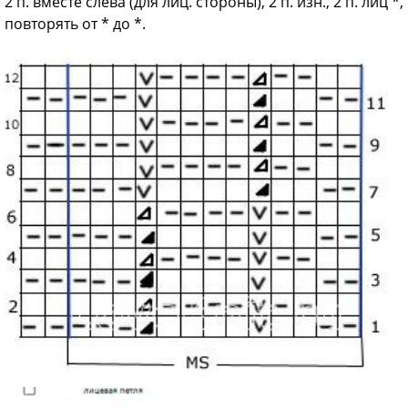
2 п. вместе слева (для лиц. стороны), 2 п. изн., 2 п. лиц *,
повторять от * до *.