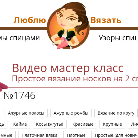
Люблю Вязать
мы спицами
Узоры спи
Видео мастер класс
Простое вязание носков на 2 
й №1746
Ажурные полосы
Ажурные ромбы
Вязание по кругу
дь
Кайма
Косы (жгуты)
Красивые
Крупные
Ли
емные
Платочная вязка
Плотные
Простые (для нович