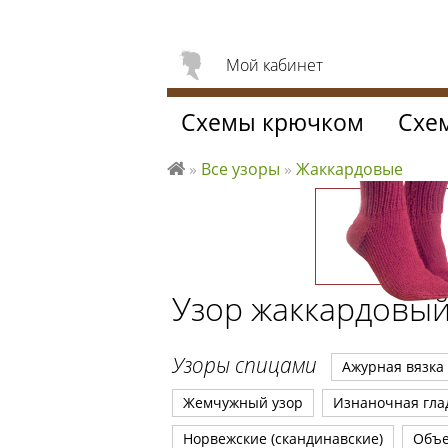
Мой кабинет
Схемы крючком
Схе
»
Все узоры
»
Жаккардовые
Л
ю
б
л
ю
Узор жаккардовы
вя
за
ть
Узоры спицами
Ажурная вязка
Жемчужный узор
Изнаночная гла
Норвежские (скандинавские)
Объ