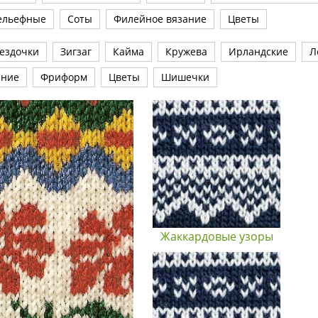
ельефные
Соты
Филейное вязание
Цветы
ездочки
Зигзаг
Кайма
Кружева
Ирландские
Л
ание
Фриформ
Цветы
Шишечки
Жаккардовые узоры