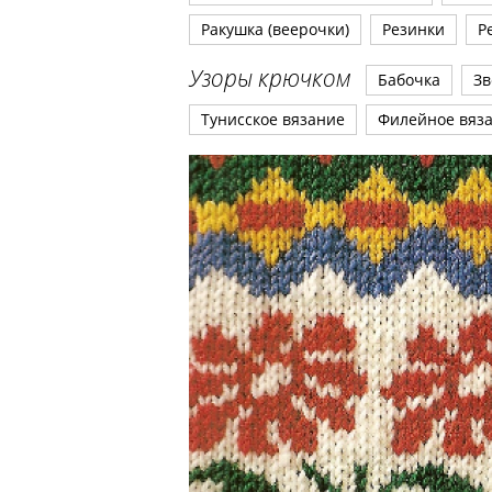
Ракушка (веерочки)
Резинки
Р
Узоры крючком
Бабочка
Зв
Тунисское вязание
Филейное вяз