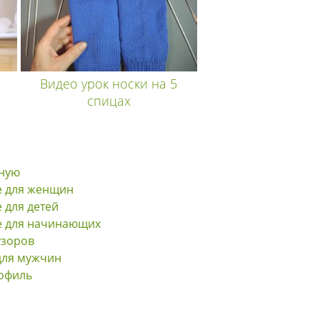
Видео урок носки на 5
спицах
вную
е для женщин
 для детей
е для начинающих
узоров
для мужчин
офиль