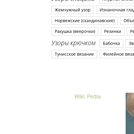
Жемчужный узор
Изнаночная гла
Норвежские (скандинавские)
Объ
Ракушка (веерочки)
Резинки
Р
Узоры крючком
Бабочка
Зв
Тунисское вязание
Филейное вяз
Wiki: Pedia