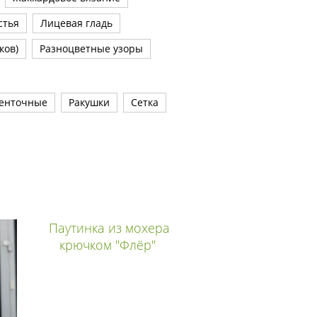
стья
Лицевая гладь
ков)
Разноцветные узоры
енточные
Ракушки
Сетка
Паутинка из мохера
крючком "Флёр"