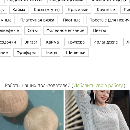
дь
Кайма
Косы (жгуты)
Красивые
Крупные
Ли
емные
Платочная вязка
Плотные
Простые (для нович
ельефные
Соты
Филейное вязание
Цветы
ездочки
Зигзаг
Кайма
Кружева
Ирландские
Л
ание
Фриформ
Цветы
Шишечки
Работы наших пользователей
(
Добавить свою работу
)