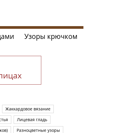
цами
Узоры крючком
спицах
Жаккардовое вязание
стья
Лицевая гладь
ков)
Разноцветные узоры