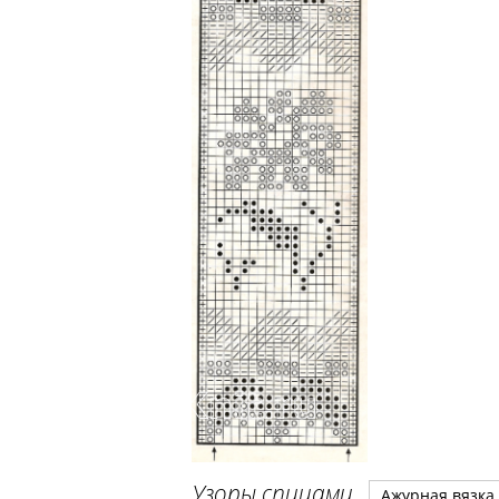
Узоры спицами
Ажурная вязка