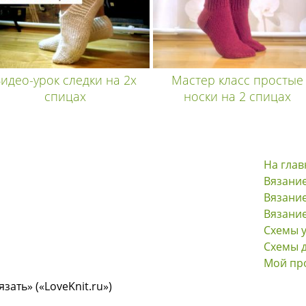
идео-урок следки на 2х
Мастер класс простые
спицах
носки на 2 спицах
На гла
Вязани
Вязание
Вязани
Схемы 
Схемы 
Мой пр
ать» («LoveKnit.ru»)