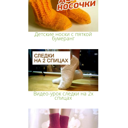
Детские носки с пяткой
бумеранг
Видео-урок следки на 2х
спицах