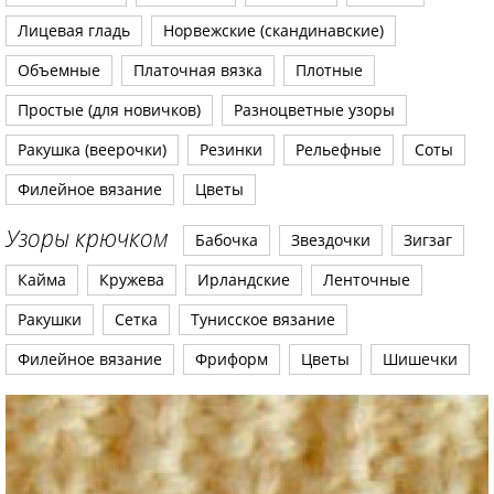
Лицевая гладь
Норвежские (скандинавские)
Объемные
Платочная вязка
Плотные
Простые (для новичков)
Разноцветные узоры
Ракушка (веерочки)
Резинки
Рельефные
Соты
Филейное вязание
Цветы
Узоры крючком
Бабочка
Звездочки
Зигзаг
Кайма
Кружева
Ирландские
Ленточные
Ракушки
Сетка
Тунисское вязание
Филейное вязание
Фриформ
Цветы
Шишечки