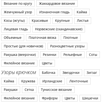
Вязание по кругу
Жаккардовое вязание
Жемчужный узор
Изнаночная гладь
Кайма
Косы (жгуты)
Красивые
Крупные
Листья
Лицевая гладь
Норвежские (скандинавские)
Объемные
Платочная вязка
Плотные
Простые (для новичков)
Разноцветные узоры
Ракушка (веерочки)
Резинки
Рельефные
Соты
Филейное вязание
Цветы
Узоры крючком
Бабочка
Звездочки
Зигзаг
Кайма
Кружева
Ирландские
Ленточные
Ракушки
Сетка
Тунисское вязание
Филейное вязание
Фриформ
Цветы
Шишечки