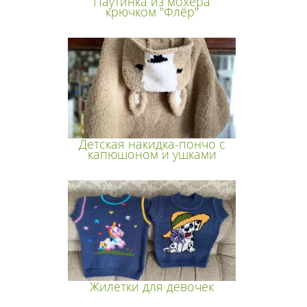
Паутинка из мохера
крючком "Флёр"
Детская накидка-пончо с
капюшоном и ушками
Жилетки для девочек