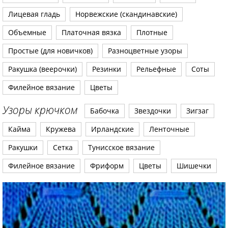
Лицевая гладь
Норвежские (скандинавские)
Объемные
Платочная вязка
Плотные
Простые (для новичков)
Разноцветные узоры
Ракушка (веерочки)
Резинки
Рельефные
Соты
Филейное вязание
Цветы
Узоры крючком
Бабочка
Звездочки
Зигзаг
Кайма
Кружева
Ирландские
Ленточные
Ракушки
Сетка
Тунисское вязание
Филейное вязание
Фриформ
Цветы
Шишечки