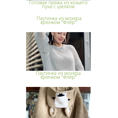
Готовая пряжа из козьего
пуха с шелком
Паутинка из мохера
крючком "Флёр"
Паутинка из мохера
крючком "Флёр"