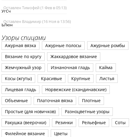
Оставлен Тимофей (1 Фев в 05:13)
УгСч
Оставлен Владимир (16 Ноя в 13:56)
ЬЛюн
Узоры спицами
Ажурная вязка
Ажурные полосы
Ажурные ромбы
Вязание по кругу
Жаккардовое вязание
Жемчужный узор
Изнаночная гладь
Кайма
Косы (жгуты)
Красивые
Крупные
Листья
Лицевая гладь
Норвежские (скандинавские)
Объемные
Платочная вязка
Плотные
Простые (для новичков)
Разноцветные узоры
Ракушка (веерочки)
Резинки
Рельефные
Соты
Филейное вязание
Цветы