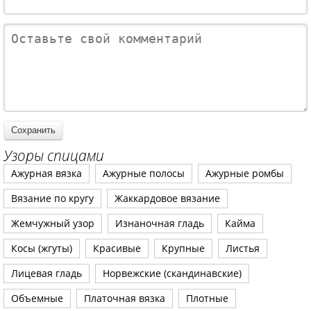
Узоры спицами
Ажурная вязка
Ажурные полосы
Ажурные ромбы
Вязание по кругу
Жаккардовое вязание
Жемчужный узор
Изнаночная гладь
Кайма
Косы (жгуты)
Красивые
Крупные
Листья
Лицевая гладь
Норвежские (скандинавские)
Объемные
Платочная вязка
Плотные