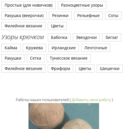
Простые (для новичков)
Разноцветные узоры
Ракушка (веерочки)
Резинки
Рельефные
Соты
Филейное вязание
Цветы
Узоры крючком
Бабочка
Звездочки
Зигзаг
Кайма
Кружева
Ирландские
Ленточные
Ракушки
Сетка
Тунисское вязание
Филейное вязание
Фриформ
Цветы
Шишечки
Работы наших пользователей
(
Добавить свою работу
)