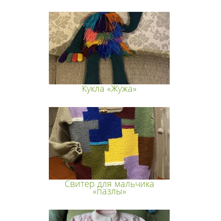
Кукла «Жужа»
Свитер для мальчика
«пазлы»