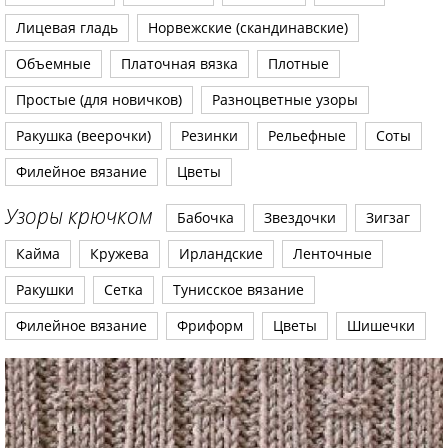
Лицевая гладь
Норвежские (скандинавские)
Объемные
Платочная вязка
Плотные
Простые (для новичков)
Разноцветные узоры
Ракушка (веерочки)
Резинки
Рельефные
Соты
Филейное вязание
Цветы
Узоры крючком
Бабочка
Звездочки
Зигзаг
Кайма
Кружева
Ирландские
Ленточные
Ракушки
Сетка
Тунисское вязание
Филейное вязание
Фриформ
Цветы
Шишечки