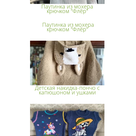
Паутинка из мохера
крючком "Флёр"
Паутинка из мохера
крючком "Флёр"
Детская накидка-пончо с
капюшоном и ушками