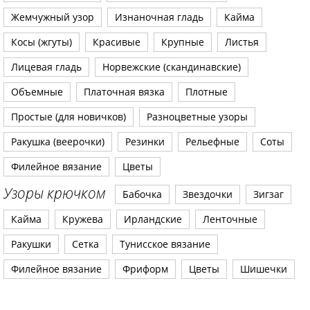
Жемчужный узор
Изнаночная гладь
Кайма
Косы (жгуты)
Красивые
Крупные
Листья
Лицевая гладь
Норвежские (скандинавские)
Объемные
Платочная вязка
Плотные
Простые (для новичков)
Разноцветные узоры
Ракушка (веерочки)
Резинки
Рельефные
Соты
Филейное вязание
Цветы
Узоры крючком
Бабочка
Звездочки
Зигзаг
Кайма
Кружева
Ирландские
Ленточные
Ракушки
Сетка
Тунисское вязание
Филейное вязание
Фриформ
Цветы
Шишечки