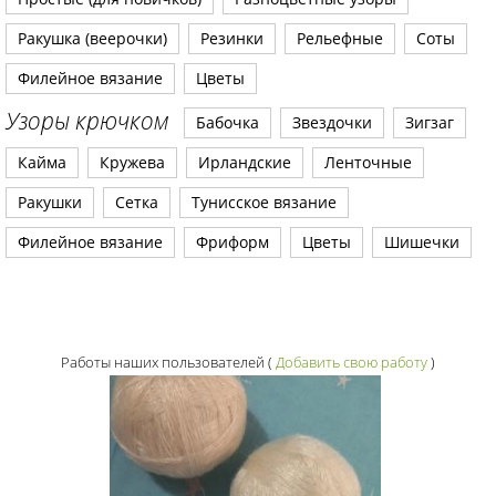
Ракушка (веерочки)
Резинки
Рельефные
Соты
Филейное вязание
Цветы
Узоры крючком
Бабочка
Звездочки
Зигзаг
Кайма
Кружева
Ирландские
Ленточные
Ракушки
Сетка
Тунисское вязание
Филейное вязание
Фриформ
Цветы
Шишечки
Работы наших пользователей
(
Добавить свою работу
)