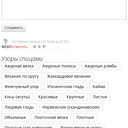
Оставлен Арина (21 Май в 22:25)
ФЕЖР
ответить
0
+
-
1
1
Узоры спицами
Ажурная вязка
Ажурные полосы
Ажурные ромбы
Вязание по кругу
Жаккардовое вязание
Жемчужный узор
Изнаночная гладь
Кайма
Косы (жгуты)
Красивые
Крупные
Листья
Лицевая гладь
Норвежские (скандинавские)
Объемные
Платочная вязка
Плотные
Простые (для новичков)
Разноцветные узоры