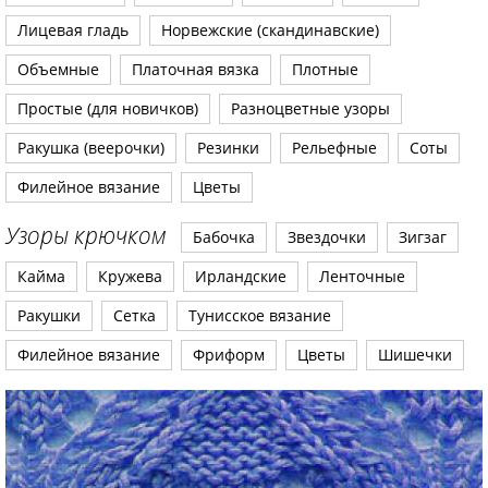
Лицевая гладь
Норвежские (скандинавские)
Объемные
Платочная вязка
Плотные
Простые (для новичков)
Разноцветные узоры
Ракушка (веерочки)
Резинки
Рельефные
Соты
Филейное вязание
Цветы
Узоры крючком
Бабочка
Звездочки
Зигзаг
Кайма
Кружева
Ирландские
Ленточные
Ракушки
Сетка
Тунисское вязание
Филейное вязание
Фриформ
Цветы
Шишечки