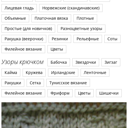
Лицевая гладь
Норвежские (скандинавские)
Объемные
Платочная вязка
Плотные
Простые (для новичков)
Разноцветные узоры
Ракушка (веерочки)
Резинки
Рельефные
Соты
Филейное вязание
Цветы
Узоры крючком
Бабочка
Звездочки
Зигзаг
Кайма
Кружева
Ирландские
Ленточные
Ракушки
Сетка
Тунисское вязание
Филейное вязание
Фриформ
Цветы
Шишечки