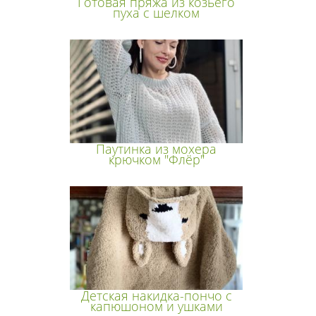
Готовая пряжа из козьего
пуха с шелком
Паутинка из мохера
крючком "Флёр"
Детская накидка-пончо с
капюшоном и ушками