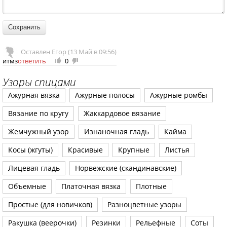
Оставлен Егор (13 Май в 09:56)
итмз
ответить
0
+
-
1
1
Узоры спицами
Ажурная вязка
Ажурные полосы
Ажурные ромбы
Вязание по кругу
Жаккардовое вязание
Жемчужный узор
Изнаночная гладь
Кайма
Косы (жгуты)
Красивые
Крупные
Листья
Лицевая гладь
Норвежские (скандинавские)
Объемные
Платочная вязка
Плотные
Простые (для новичков)
Разноцветные узоры
Ракушка (веерочки)
Резинки
Рельефные
Соты