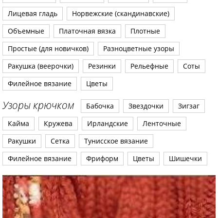
Лицевая гладь
Норвежские (скандинавские)
Объемные
Платочная вязка
Плотные
Простые (для новичков)
Разноцветные узоры
Ракушка (веерочки)
Резинки
Рельефные
Соты
Филейное вязание
Цветы
Узоры крючком
Бабочка
Звездочки
Зигзаг
Кайма
Кружева
Ирландские
Ленточные
Ракушки
Сетка
Тунисское вязание
Филейное вязание
Фриформ
Цветы
Шишечки