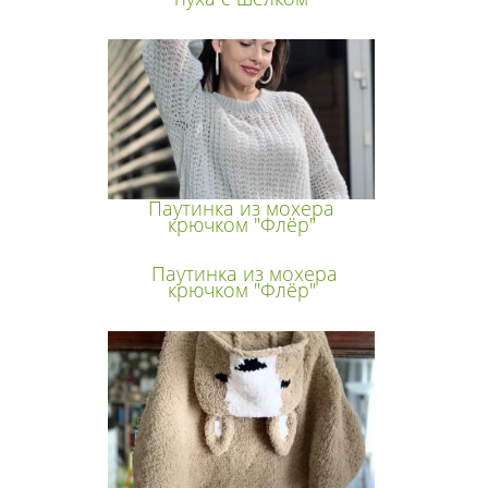
Паутинка из мохера
крючком "Флёр"
Паутинка из мохера
крючком "Флёр"