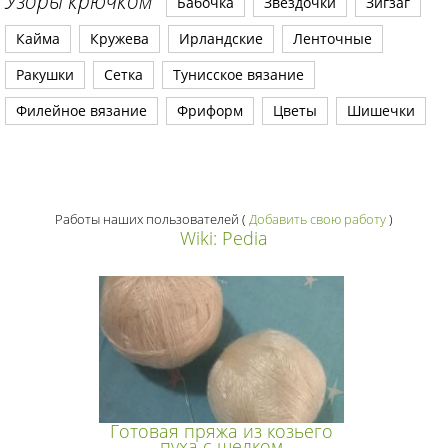
Узоры крючком
Бабочка
Звездочки
Зигзаг
Кайма
Кружева
Ирландские
Ленточные
Ракушки
Сетка
Тунисское вязание
Филейное вязание
Фриформ
Цветы
Шишечки
Работы наших пользователей
(
Добавить свою работу
)
Wiki: Pedia
Готовая пряжа из козьего
пуха с шелком