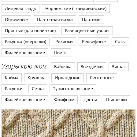
Лицевая гладь
Норвежские (скандинавские)
Объемные
Платочная вязка
Плотные
Простые (для новичков)
Разноцветные узоры
Ракушка (веерочки)
Резинки
Рельефные
Соты
Филейное вязание
Цветы
Узоры крючком
Бабочка
Звездочки
Зигзаг
Кайма
Кружева
Ирландские
Ленточные
Ракушки
Сетка
Тунисское вязание
Филейное вязание
Фриформ
Цветы
Шишечки