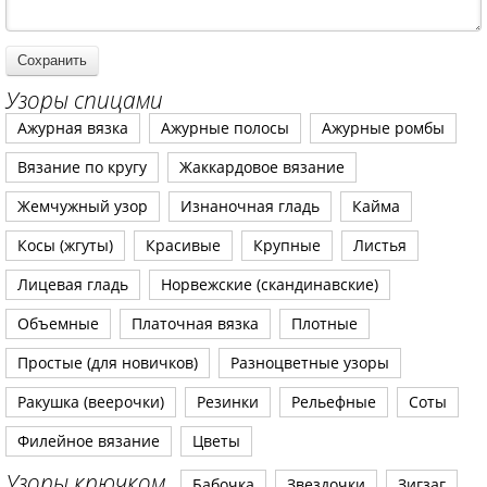
Узоры спицами
Ажурная вязка
Ажурные полосы
Ажурные ромбы
Вязание по кругу
Жаккардовое вязание
Жемчужный узор
Изнаночная гладь
Кайма
Косы (жгуты)
Красивые
Крупные
Листья
Лицевая гладь
Норвежские (скандинавские)
Объемные
Платочная вязка
Плотные
Простые (для новичков)
Разноцветные узоры
Ракушка (веерочки)
Резинки
Рельефные
Соты
Филейное вязание
Цветы
Узоры крючком
Бабочка
Звездочки
Зигзаг