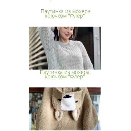
Паутинка из мохера
крючком "Флёр"
Паутинка из мохера
крючком "Флёр"