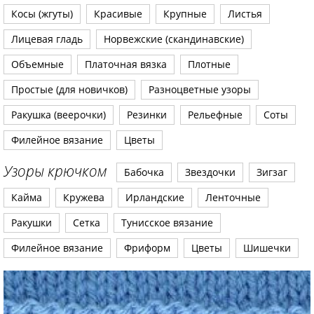
Косы (жгуты)
Красивые
Крупные
Листья
Лицевая гладь
Норвежские (скандинавские)
Объемные
Платочная вязка
Плотные
Простые (для новичков)
Разноцветные узоры
Ракушка (веерочки)
Резинки
Рельефные
Соты
Филейное вязание
Цветы
Узоры крючком
Бабочка
Звездочки
Зигзаг
Кайма
Кружева
Ирландские
Ленточные
Ракушки
Сетка
Тунисское вязание
Филейное вязание
Фриформ
Цветы
Шишечки