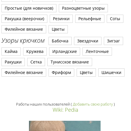
Простые (для новичков)
Разноцветные узоры
Ракушка (веерочки)
Резинки
Рельефные
Соты
Филейное вязание
Цветы
Узоры крючком
Бабочка
Звездочки
Зигзаг
Кайма
Кружева
Ирландские
Ленточные
Ракушки
Сетка
Тунисское вязание
Филейное вязание
Фриформ
Цветы
Шишечки
Работы наших пользователей
(
Добавить свою работу
)
Wiki: Pedia