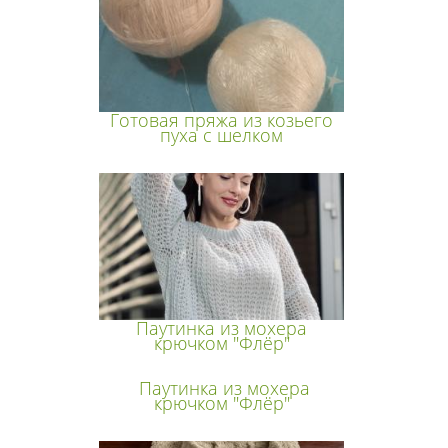
Готовая пряжа из козьего
пуха с шелком
Паутинка из мохера
крючком "Флёр"
Паутинка из мохера
крючком "Флёр"