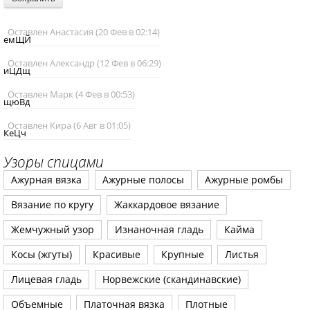
Оставлен Анастасия (20 Фев в 02:14)
емЩЙ
Оставлен Александр (12 Фев в 06:29)
иЦДщ
Оставлен Марк (4 Фев в 00:53)
щюВд
Оставлен Кира (6 Авг в 01:05)
КеЦч
Узоры спицами
Ажурная вязка
Ажурные полосы
Ажурные ромбы
Вязание по кругу
Жаккардовое вязание
Жемчужный узор
Изнаночная гладь
Кайма
Косы (жгуты)
Красивые
Крупные
Листья
Лицевая гладь
Норвежские (скандинавские)
Объемные
Платочная вязка
Плотные