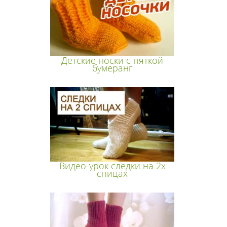
Детские носки с пяткой
бумеранг
Видео-урок следки на 2х
спицах