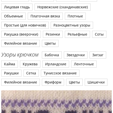
Лицевая гладь
Норвежские (скандинавские)
Объемные
Платочная вязка
Плотные
Простые (для новичков)
Разноцветные узоры
Ракушка (веерочки)
Резинки
Рельефные
Соты
Филейное вязание
Цветы
Узоры крючком
Бабочка
Звездочки
Зигзаг
Кайма
Кружева
Ирландские
Ленточные
Ракушки
Сетка
Тунисское вязание
Филейное вязание
Фриформ
Цветы
Шишечки