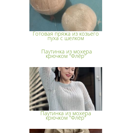
Готовая пряжа из козьего
пуха с шелком
Паутинка из мохера
крючком "Флёр"
Паутинка из мохера
крючком "Флёр"