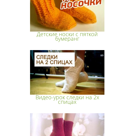
Детские носки с пяткой
бумеранг
Видео-урок следки на 2х
спицах