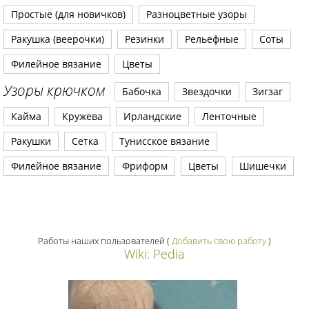
Простые (для новичков)
Разноцветные узоры
Ракушка (веерочки)
Резинки
Рельефные
Соты
Филейное вязание
Цветы
Узоры крючком
Бабочка
Звездочки
Зигзаг
Кайма
Кружева
Ирландские
Ленточные
Ракушки
Сетка
Тунисское вязание
Филейное вязание
Фриформ
Цветы
Шишечки
Работы наших пользователей
(
Добавить свою работу
)
Wiki: Pedia