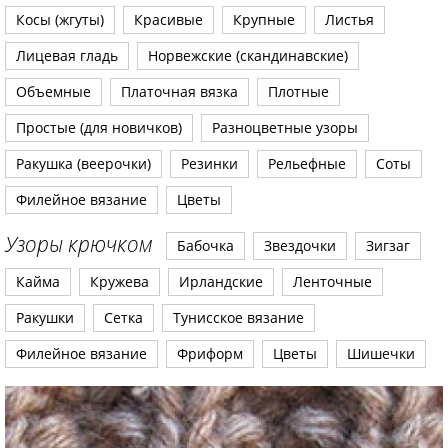
Косы (жгуты)
Красивые
Крупные
Листья
Лицевая гладь
Норвежские (скандинавские)
Объемные
Платочная вязка
Плотные
Простые (для новичков)
Разноцветные узоры
Ракушка (веерочки)
Резинки
Рельефные
Соты
Филейное вязание
Цветы
Узоры крючком
Бабочка
Звездочки
Зигзаг
Кайма
Кружева
Ирландские
Ленточные
Ракушки
Сетка
Тунисское вязание
Филейное вязание
Фриформ
Цветы
Шишечки