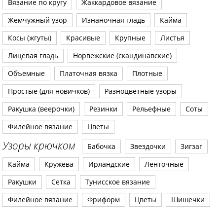
Вязание по кругу
Жаккардовое вязание
Жемчужный узор
Изнаночная гладь
Кайма
Косы (жгуты)
Красивые
Крупные
Листья
Лицевая гладь
Норвежские (скандинавские)
Объемные
Платочная вязка
Плотные
Простые (для новичков)
Разноцветные узоры
Ракушка (веерочки)
Резинки
Рельефные
Соты
Филейное вязание
Цветы
Узоры крючком
Бабочка
Звездочки
Зигзаг
Кайма
Кружева
Ирландские
Ленточные
Ракушки
Сетка
Тунисское вязание
Филейное вязание
Фриформ
Цветы
Шишечки