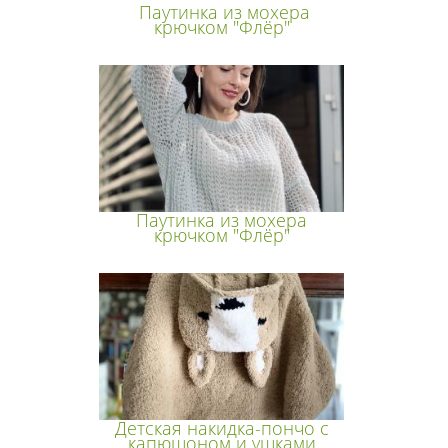
Паутинка из мохера
крючком "Флёр"
Паутинка из мохера
крючком "Флёр"
Детская накидка-пончо с
капюшоном и ушками