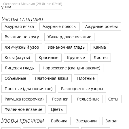
Оставлен Михаил (28 Янв в 02:16)
уНФе
Узоры спицами
Ажурная вязка
Ажурные полосы
Ажурные ромбы
Вязание по кругу
Жаккардовое вязание
Жемчужный узор
Изнаночная гладь
Кайма
Косы (жгуты)
Красивые
Крупные
Листья
Лицевая гладь
Норвежские (скандинавские)
Объемные
Платочная вязка
Плотные
Простые (для новичков)
Разноцветные узоры
Ракушка (веерочки)
Резинки
Рельефные
Соты
Филейное вязание
Цветы
Узоры крючком
Бабочка
Звездочки
Зигзаг