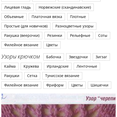
Лицевая гладь
Норвежские (скандинавские)
Объемные
Платочная вязка
Плотные
Простые (для новичков)
Разноцветные узоры
Ракушка (веерочки)
Резинки
Рельефные
Соты
Филейное вязание
Цветы
Узоры крючком
Бабочка
Звездочки
Зигзаг
Кайма
Кружева
Ирландские
Ленточные
Ракушки
Сетка
Тунисское вязание
Филейное вязание
Фриформ
Цветы
Шишечки