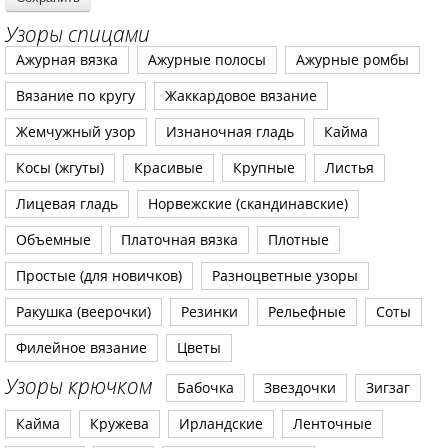
Узоры спицами
Ажурная вязка
Ажурные полосы
Ажурные ромбы
Вязание по кругу
Жаккардовое вязание
Жемчужный узор
Изнаночная гладь
Кайма
Косы (жгуты)
Красивые
Крупные
Листья
Лицевая гладь
Норвежские (скандинавские)
Объемные
Платочная вязка
Плотные
Простые (для новичков)
Разноцветные узоры
Ракушка (веерочки)
Резинки
Рельефные
Соты
Филейное вязание
Цветы
Узоры крючком
Бабочка
Звездочки
Зигзаг
Кайма
Кружева
Ирландские
Ленточные