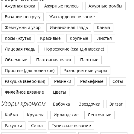
Ажурная вязка
Ажурные полосы
Ажурные ромбы
Вязание по кругу
Жаккардовое вязание
Жемчужный узор
Изнаночная гладь
Кайма
Косы (жгуты)
Красивые
Крупные
Листья
Лицевая гладь
Норвежские (скандинавские)
Объемные
Платочная вязка
Плотные
Простые (для новичков)
Разноцветные узоры
Ракушка (веерочки)
Резинки
Рельефные
Соты
Филейное вязание
Цветы
Узоры крючком
Бабочка
Звездочки
Зигзаг
Кайма
Кружева
Ирландские
Ленточные
Ракушки
Сетка
Тунисское вязание