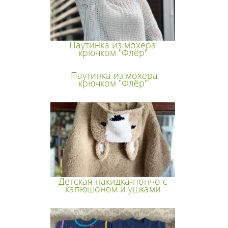
Паутинка из мохера
крючком "Флёр"
Паутинка из мохера
крючком "Флёр"
Детская накидка-пончо с
капюшоном и ушками