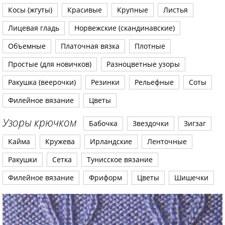
Косы (жгуты)
Красивые
Крупные
Листья
Лицевая гладь
Норвежские (скандинавские)
Объемные
Платочная вязка
Плотные
Простые (для новичков)
Разноцветные узоры
Ракушка (веерочки)
Резинки
Рельефные
Соты
Филейное вязание
Цветы
Узоры крючком
Бабочка
Звездочки
Зигзаг
Кайма
Кружева
Ирландские
Ленточные
Ракушки
Сетка
Тунисское вязание
Филейное вязание
Фриформ
Цветы
Шишечки