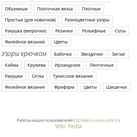
Объемные
Платочная вязка
Плотные
Простые (для новичков)
Разноцветные узоры
Ракушка (веерочки)
Резинки
Рельефные
Соты
Филейное вязание
Цветы
Узоры крючком
Бабочка
Звездочки
Зигзаг
Кайма
Кружева
Ирландские
Ленточные
Ракушки
Сетка
Тунисское вязание
Филейное вязание
Фриформ
Цветы
Шишечки
Работы наших пользователей
(
Добавить свою работу
)
Wiki: Pedia