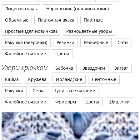
Лицевая гладь
Норвежские (скандинавские)
Объемные
Платочная вязка
Плотные
Простые (для новичков)
Разноцветные узоры
Ракушка (веерочки)
Резинки
Рельефные
Соты
Филейное вязание
Цветы
Узоры крючком
Бабочка
Звездочки
Зигзаг
Кайма
Кружева
Ирландские
Ленточные
Ракушки
Сетка
Тунисское вязание
Филейное вязание
Фриформ
Цветы
Шишечки