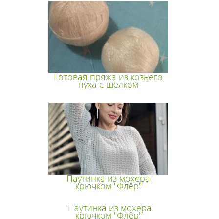
Готовая пряжа из козьего
пуха с шелком
Паутинка из мохера
крючком "Флёр"
Паутинка из мохера
крючком "Флёр"