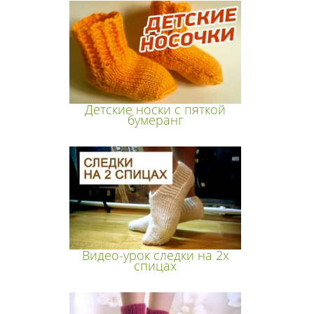
Детские носки с пяткой
бумеранг
Видео-урок следки на 2х
спицах