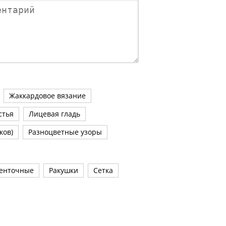
Жаккардовое вязание
стья
Лицевая гладь
ков)
Разноцветные узоры
енточные
Ракушки
Сетка