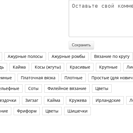
Ажурные полосы
Ажурные ромбы
Вязание по кругу
дь
Кайма
Косы (жгуты)
Красивые
Крупные
Ли
емные
Платочная вязка
Плотные
Простые (для нович
ельефные
Соты
Филейное вязание
Цветы
ездочки
Зигзаг
Кайма
Кружева
Ирландские
Л
ание
Фриформ
Цветы
Шишечки