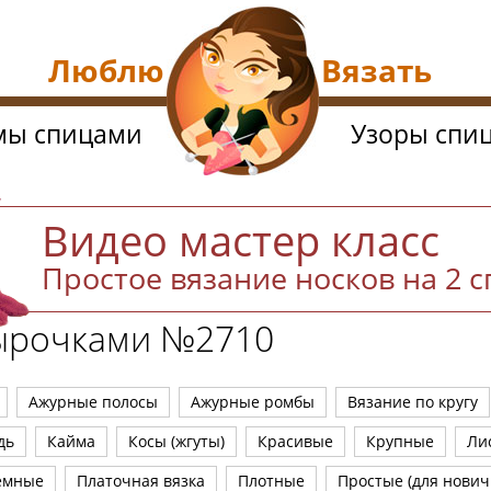
Люблю Вязать
мы спицами
Узоры спи
Видео мастер класс
Простое вязание носков на 2 
дырочками №2710
Ажурные полосы
Ажурные ромбы
Вязание по кругу
дь
Кайма
Косы (жгуты)
Красивые
Крупные
Ли
емные
Платочная вязка
Плотные
Простые (для нович