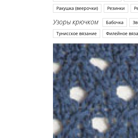
Ракушка (веерочки)
Резинки
Р
Узоры крючком
Бабочка
Зв
Тунисское вязание
Филейное вяз