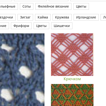
ельефные
Соты
Филейное вязание
Цветы
ездочки
Зигзаг
Кайма
Кружева
Ирландские
Л
ание
Фриформ
Цветы
Шишечки
Крючком