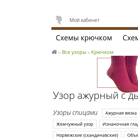
Мой кабинет
Схемы крючком
Схе
»
Все узоры
»
Крючком
Л
ю
б
л
ю
Узор ажурный с 
вя
за
ть
Узоры спицами
Ажурная вязка
Жемчужный узор
Изнаночная гла
Норвежские (скандинавские)
Объ