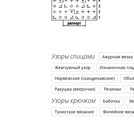
Узоры спицами
Ажурная вязка
Жемчужный узор
Изнаночная гла
Норвежские (скандинавские)
Объ
Ракушка (веерочки)
Резинки
Р
Узоры крючком
Бабочка
Зв
Тунисское вязание
Филейное вяз