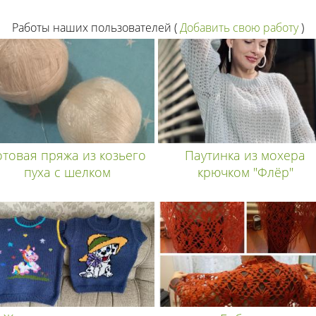
Работы наших пользователей
(
Добавить свою работу
)
отовая пряжа из козьего
Паутинка из мохера
пуха с шелком
крючком "Флёр"