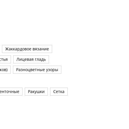
Жаккардовое вязание
стья
Лицевая гладь
ков)
Разноцветные узоры
енточные
Ракушки
Сетка