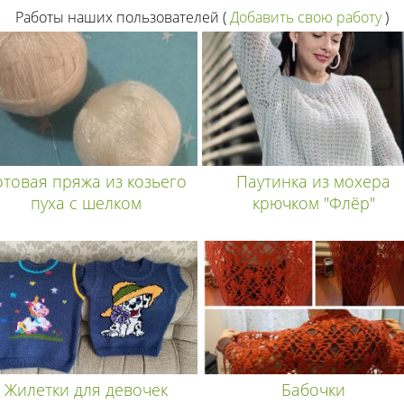
Работы наших пользователей
(
Добавить свою работу
)
отовая пряжа из козьего
Паутинка из мохера
пуха с шелком
крючком "Флёр"
Жилетки для девочек
Бабочки