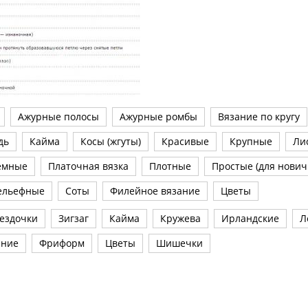
Ажурные полосы
Ажурные ромбы
Вязание по кругу
дь
Кайма
Косы (жгуты)
Красивые
Крупные
Ли
емные
Платочная вязка
Плотные
Простые (для нович
ельефные
Соты
Филейное вязание
Цветы
ездочки
Зигзаг
Кайма
Кружева
Ирландские
Л
ание
Фриформ
Цветы
Шишечки