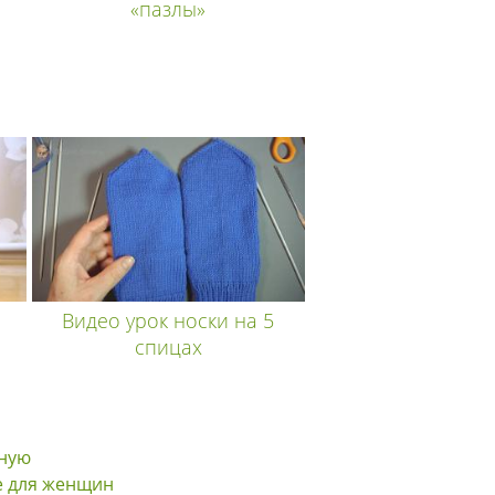
«пазлы»
Видео урок носки на 5
спицах
вную
е для женщин