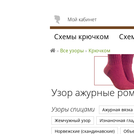
Мой кабинет
Схемы крючком
Схе
»
Все узоры
»
Крючком
Л
ю
б
л
ю
Узор ажурные ро
вя
за
ть
Узоры спицами
Ажурная вязка
Жемчужный узор
Изнаночная гла
Норвежские (скандинавские)
Объ