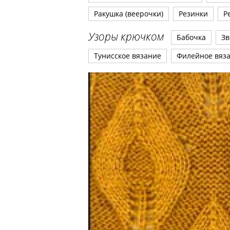
Ракушка (веерочки)
Резинки
Р
Узоры крючком
Бабочка
Зв
Тунисское вязание
Филейное вяз