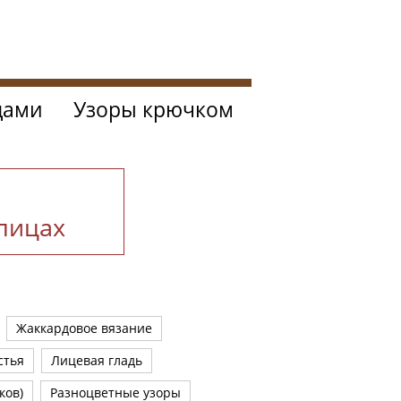
цами
Узоры крючком
спицах
Жаккардовое вязание
стья
Лицевая гладь
ков)
Разноцветные узоры