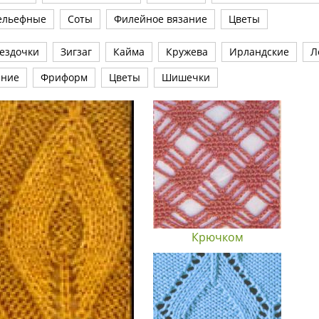
ельефные
Соты
Филейное вязание
Цветы
ездочки
Зигзаг
Кайма
Кружева
Ирландские
Л
ание
Фриформ
Цветы
Шишечки
Крючком