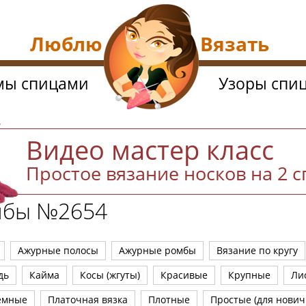
Люблю Вязать
мы спицами
Узоры спи
Видео мастер класс
Простое вязание носков на 2 
мбы №2654
Ажурные полосы
Ажурные ромбы
Вязание по кругу
дь
Кайма
Косы (жгуты)
Красивые
Крупные
Ли
емные
Платочная вязка
Плотные
Простые (для нович