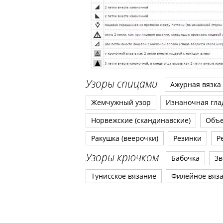
Узоры спицами
Ажурная вязка
Жемчужный узор
Изнаночная гла
Норвежские (скандинавские)
Объ
Ракушка (веерочки)
Резинки
Р
Узоры крючком
Бабочка
Зв
Тунисское вязание
Филейное вяз