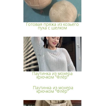
Готовая пряжа из козьего
пуха с шелком
Паутинка из мохера
крючком "Флёр"
Паутинка из мохера
крючком "Флёр"