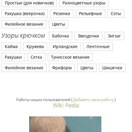
Простые (для новичков)
Разноцветные узоры
Ракушка (веерочки)
Резинки
Рельефные
Соты
Филейное вязание
Цветы
Узоры крючком
Бабочка
Звездочки
Зигзаг
Кайма
Кружева
Ирландские
Ленточные
Ракушки
Сетка
Тунисское вязание
Филейное вязание
Фриформ
Цветы
Шишечки
Работы наших пользователей
(
Добавить свою работу
)
Wiki: Pedia