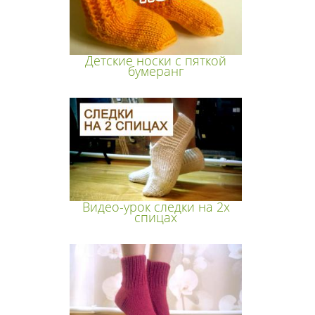
Детские носки с пяткой
бумеранг
Видео-урок следки на 2х
спицах