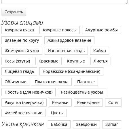
Узоры спицами
Ажурная вязка
Ажурные полосы
Ажурные ромбы
Вязание по кругу
Жаккардовое вязание
Жемчужный узор
Изнаночная гладь
Кайма
Косы (жгуты)
Красивые
Крупные
Листья
Лицевая гладь
Норвежские (скандинавские)
Объемные
Платочная вязка
Плотные
Простые (для новичков)
Разноцветные узоры
Ракушка (веерочки)
Резинки
Рельефные
Соты
Филейное вязание
Цветы
Узоры крючком
Бабочка
Звездочки
Зигзаг