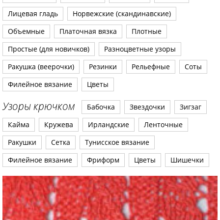
Лицевая гладь
Норвежские (скандинавские)
Объемные
Платочная вязка
Плотные
Простые (для новичков)
Разноцветные узоры
Ракушка (веерочки)
Резинки
Рельефные
Соты
Филейное вязание
Цветы
Узоры крючком
Бабочка
Звездочки
Зигзаг
Кайма
Кружева
Ирландские
Ленточные
Ракушки
Сетка
Тунисское вязание
Филейное вязание
Фриформ
Цветы
Шишечки