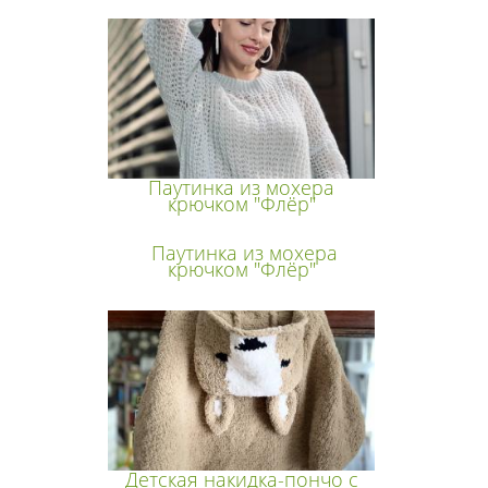
Паутинка из мохера
крючком "Флёр"
Паутинка из мохера
крючком "Флёр"
Детская накидка-пончо с