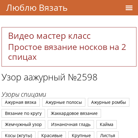
Люблю Вязать
Видео мастер класс
Простое вязание носков на 2
спицах
Узор аажурный №2598
Узоры спицами
Ажурная вязка
Ажурные полосы
Ажурные ромбы
Вязание по кругу
Жаккардовое вязание
Жемчужный узор
Изнаночная гладь
Кайма
Косы (жгуты)
Красивые
Крупные
Листья