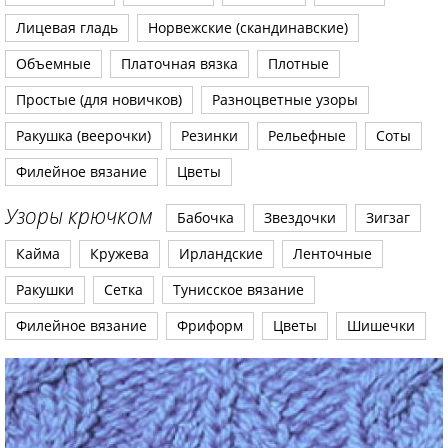
Лицевая гладь
Норвежские (скандинавские)
Объемные
Платочная вязка
Плотные
Простые (для новичков)
Разноцветные узоры
Ракушка (веерочки)
Резинки
Рельефные
Соты
Филейное вязание
Цветы
Узоры крючком
Бабочка
Звездочки
Зигзаг
Кайма
Кружева
Ирландские
Ленточные
Ракушки
Сетка
Тунисское вязание
Филейное вязание
Фриформ
Цветы
Шишечки