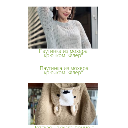
Паутинка из мохера
крючком "Флёр"
Паутинка из мохера
крючком "Флёр"
Детская накидка-пончо с