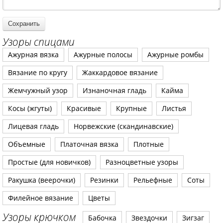
Узоры спицами
Ажурная вязка
Ажурные полосы
Ажурные ромбы
Вязание по кругу
Жаккардовое вязание
Жемчужный узор
Изнаночная гладь
Кайма
Косы (жгуты)
Красивые
Крупные
Листья
Лицевая гладь
Норвежские (скандинавские)
Объемные
Платочная вязка
Плотные
Простые (для новичков)
Разноцветные узоры
Ракушка (веерочки)
Резинки
Рельефные
Соты
Филейное вязание
Цветы
Узоры крючком
Бабочка
Звездочки
Зигзаг