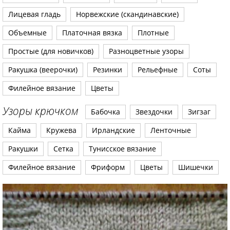
Лицевая гладь
Норвежские (скандинавские)
Объемные
Платочная вязка
Плотные
Простые (для новичков)
Разноцветные узоры
Ракушка (веерочки)
Резинки
Рельефные
Соты
Филейное вязание
Цветы
Узоры крючком
Бабочка
Звездочки
Зигзаг
Кайма
Кружева
Ирландские
Ленточные
Ракушки
Сетка
Тунисское вязание
Филейное вязание
Фриформ
Цветы
Шишечки