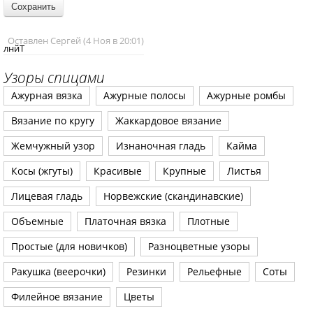
Оставлен Сергей (4 Ноя в 20:01)
лнйТ
Узоры спицами
Ажурная вязка
Ажурные полосы
Ажурные ромбы
Вязание по кругу
Жаккардовое вязание
Жемчужный узор
Изнаночная гладь
Кайма
Косы (жгуты)
Красивые
Крупные
Листья
Лицевая гладь
Норвежские (скандинавские)
Объемные
Платочная вязка
Плотные
Простые (для новичков)
Разноцветные узоры
Ракушка (веерочки)
Резинки
Рельефные
Соты
Филейное вязание
Цветы