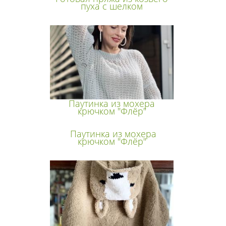
пуха с шелком
Паутинка из мохера
крючком "Флёр"
Паутинка из мохера
крючком "Флёр"