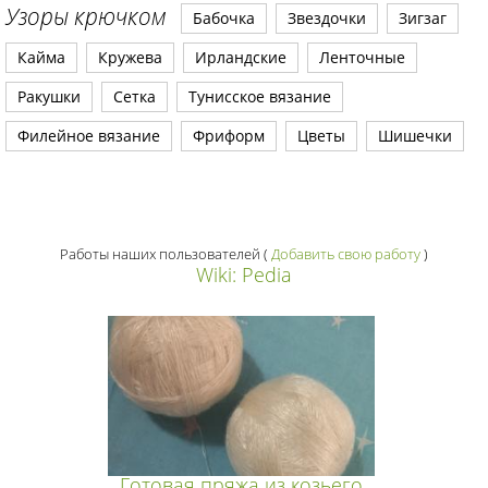
Узоры крючком
Бабочка
Звездочки
Зигзаг
Кайма
Кружева
Ирландские
Ленточные
Ракушки
Сетка
Тунисское вязание
Филейное вязание
Фриформ
Цветы
Шишечки
Работы наших пользователей
(
Добавить свою работу
)
Wiki: Pedia
Готовая пряжа из козьего