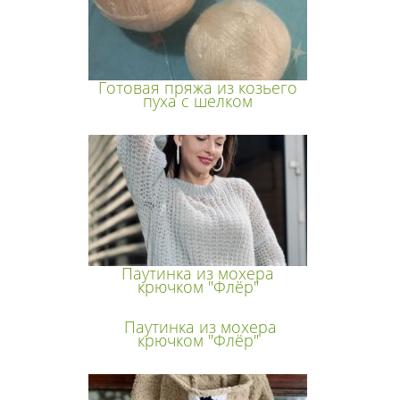
Готовая пряжа из козьего
пуха с шелком
Паутинка из мохера
крючком "Флёр"
Паутинка из мохера
крючком "Флёр"