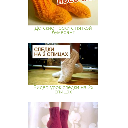
Детские носки с пяткой
бумеранг
Видео-урок следки на 2х
спицах