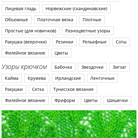
Лицевая гладь
Норвежские (скандинавские)
Объемные
Платочная вязка
Плотные
Простые (для новичков)
Разноцветные узоры
Ракушка (веерочки)
Резинки
Рельефные
Соты
Филейное вязание
Цветы
Узоры крючком
Бабочка
Звездочки
Зигзаг
Кайма
Кружева
Ирландские
Ленточные
Ракушки
Сетка
Тунисское вязание
Филейное вязание
Фриформ
Цветы
Шишечки