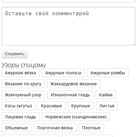
Узоры спицами
Ажурная вязка
Ажурные полосы
Ажурные ромбы
Вязание по кругу
Жаккардовое вязание
Жемчужный узор
Изнаночная гладь
Кайма
Косы (жгуты)
Красивые
Крупные
Листья
Лицевая гладь
Норвежские (скандинавские)
Объемные
Платочная вязка
Плотные