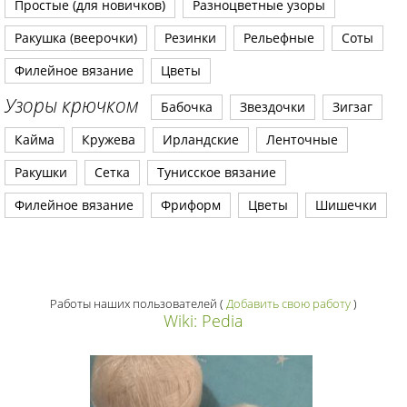
Простые (для новичков)
Разноцветные узоры
Ракушка (веерочки)
Резинки
Рельефные
Соты
Филейное вязание
Цветы
Узоры крючком
Бабочка
Звездочки
Зигзаг
Кайма
Кружева
Ирландские
Ленточные
Ракушки
Сетка
Тунисское вязание
Филейное вязание
Фриформ
Цветы
Шишечки
Работы наших пользователей
(
Добавить свою работу
)
Wiki: Pedia