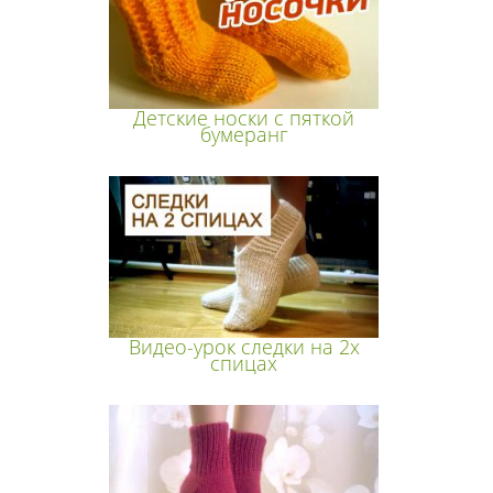
Детские носки с пяткой
бумеранг
Видео-урок следки на 2х
спицах