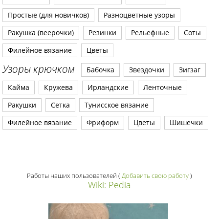
Простые (для новичков)
Разноцветные узоры
Ракушка (веерочки)
Резинки
Рельефные
Соты
Филейное вязание
Цветы
Узоры крючком
Бабочка
Звездочки
Зигзаг
Кайма
Кружева
Ирландские
Ленточные
Ракушки
Сетка
Тунисское вязание
Филейное вязание
Фриформ
Цветы
Шишечки
Работы наших пользователей
(
Добавить свою работу
)
Wiki: Pedia