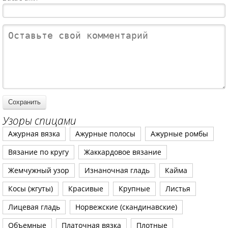
Узоры спицами
Ажурная вязка
Ажурные полосы
Ажурные ромбы
Вязание по кругу
Жаккардовое вязание
Жемчужный узор
Изнаночная гладь
Кайма
Косы (жгуты)
Красивые
Крупные
Листья
Лицевая гладь
Норвежские (скандинавские)
Объемные
Платочная вязка
Плотные