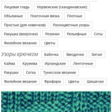
Лицевая гладь
Норвежские (скандинавские)
Объемные
Платочная вязка
Плотные
Простые (для новичков)
Разноцветные узоры
Ракушка (веерочки)
Резинки
Рельефные
Соты
Филейное вязание
Цветы
Узоры крючком
Бабочка
Звездочки
Зигзаг
Кайма
Кружева
Ирландские
Ленточные
Ракушки
Сетка
Тунисское вязание
Филейное вязание
Фриформ
Цветы
Шишечки