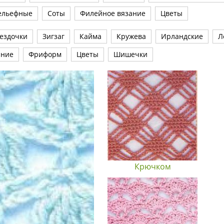
ельефные
Соты
Филейное вязание
Цветы
ездочки
Зигзаг
Кайма
Кружева
Ирландские
Л
ание
Фриформ
Цветы
Шишечки
Крючком