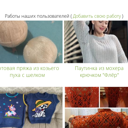
Работы наших пользователей
(
Добавить свою работу
)
отовая пряжа из козьего
Паутинка из мохера
пуха с шелком
крючком "Флёр"