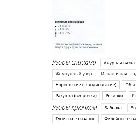
Узоры спицами
Ажурная вязка
Жемчужный узор
Изнаночная гла
Норвежские (скандинавские)
Объ
Ракушка (веерочки)
Резинки
Р
Узоры крючком
Бабочка
Зв
Тунисское вязание
Филейное вяз