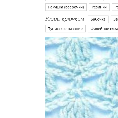
Ракушка (веерочки)
Резинки
Р
Узоры крючком
Бабочка
Зв
Тунисское вязание
Филейное вяз