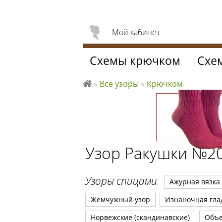
Мой кабинет
Схемы крючком
Схе
»
Все узоры
»
Крючком
Л
ю
б
л
ю
Узор Ракушки №2
вя
за
ть
Узоры спицами
Ажурная вязка
Жемчужный узор
Изнаночная гла
Норвежские (скандинавские)
Объ