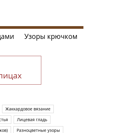
цами
Узоры крючком
спицах
Жаккардовое вязание
стья
Лицевая гладь
ков)
Разноцветные узоры