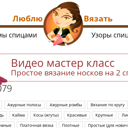
Люблю Вязать
мы спицами
Узоры спи
Видео мастер класс
Простое вязание носков на 2 
079
Ажурные полосы
Ажурные ромбы
Вязание по кругу
дь
Кайма
Косы (жгуты)
Красивые
Крупные
Ли
емные
Платочная вязка
Плотные
Простые (для нович