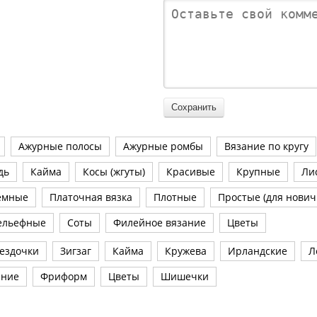
Ажурные полосы
Ажурные ромбы
Вязание по кругу
дь
Кайма
Косы (жгуты)
Красивые
Крупные
Ли
емные
Платочная вязка
Плотные
Простые (для нович
ельефные
Соты
Филейное вязание
Цветы
ездочки
Зигзаг
Кайма
Кружева
Ирландские
Л
ание
Фриформ
Цветы
Шишечки