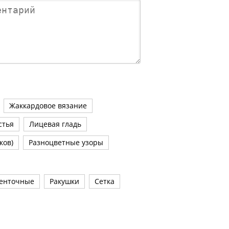
Жаккардовое вязание
стья
Лицевая гладь
ков)
Разноцветные узоры
енточные
Ракушки
Сетка