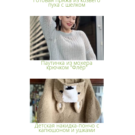
Готовая пряжа из козьего
пуха с шелком
Паутинка из мохера
крючком "Флёр"
Детская накидка-пончо с
капюшоном и ушками