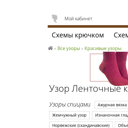
Мой кабинет
Схемы крючком
Схе
»
Все узоры
»
Красивые узоры
Л
ю
б
л
ю
Узор Ленточные 
вя
за
ть
Узоры спицами
Ажурная вязка
Жемчужный узор
Изнаночная гла
Норвежские (скандинавские)
Объ