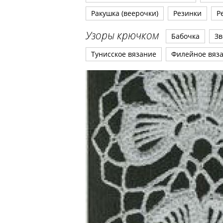
Ракушка (веерочки)
Резинки
Р
Узоры крючком
Бабочка
Зв
Тунисское вязание
Филейное вяз