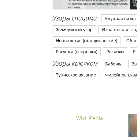
Узоры спицами
Ажурная вязка
Жемчужный узор
Изнаночная гла
Норвежские (скандинавские)
Объ
Ракушка (веерочки)
Резинки
Р
Узоры крючком
Бабочка
Зв
Тунисское вязание
Филейное вяз
Wiki: Pedia