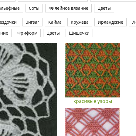
ельефные
Соты
Филейное вязание
Цветы
ездочки
Зигзаг
Кайма
Кружева
Ирландские
Л
ание
Фриформ
Цветы
Шишечки
красивые узоры