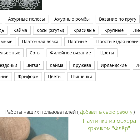
Ажурные полосы
Ажурные ромбы
Вязание по кругу
дь
Кайма
Косы (жгуты)
Красивые
Крупные
Ли
емные
Платочная вязка
Плотные
Простые (для нович
ельефные
Соты
Филейное вязание
Цветы
ездочки
Зигзаг
Кайма
Кружева
Ирландские
Л
ание
Фриформ
Цветы
Шишечки
Работы наших пользователей
(
Добавить свою работу
)
Паутинка из мохера
крючком "Флёр"