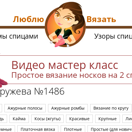
Люблю Вязать
мы спицами
Узоры спи
Видео мастер класс
Простое вязание носков на 2 
кружева №1486
Ажурные полосы
Ажурные ромбы
Вязание по кругу
дь
Кайма
Косы (жгуты)
Красивые
Крупные
Ли
емные
Платочная вязка
Плотные
Простые (для нович