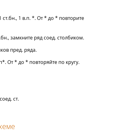
ст.бн., 1 в.п. *. От * до * повторите
т.бн., замкните ряд соед. столбиком.
ков пред. ряда.
п*. От * до * повторяйте по кругу.
соед. ст.
схеме