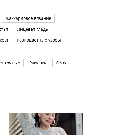
Жаккардовое вязание
стья
Лицевая гладь
ков)
Разноцветные узоры
енточные
Ракушки
Сетка