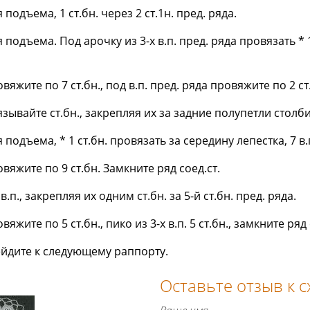
я подъема, 1 ст.бн. через 2 ст.1н. пред. ряда.
я подъема. Под арочку из 3-х в.п. пред. ряда провязать * 1 
овяжите по 7 ст.бн., под в.п. пред. ряда провяжите по 2 с
зывайте ст.бн., закрепляя их за задние полупетли столби
ля подъема, * 1 ст.бн. провязать за середину лепестка, 7 в.
овяжите по 9 ст.бн. Замкните ряд соед.ст.
.п., закрепляя их одним ст.бн. за 5-й ст.бн. пред. ряда.
вяжите по 5 ст.бн., пико из 3-х в.п. 5 ст.бн., замкните ряд 
рейдите к следующему раппорту.
Оставьте отзыв к 