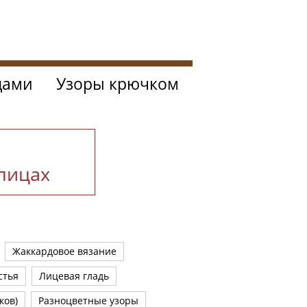
цами
Узоры крючком
спицах
Жаккардовое вязание
стья
Лицевая гладь
ков)
Разноцветные узоры