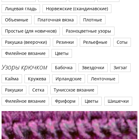
Лицевая гладь
Норвежские (скандинавские)
Объемные
Платочная вязка
Плотные
Простые (для новичков)
Разноцветные узоры
Ракушка (веерочки)
Резинки
Рельефные
Соты
Филейное вязание
Цветы
Узоры крючком
Бабочка
Звездочки
Зигзаг
Кайма
Кружева
Ирландские
Ленточные
Ракушки
Сетка
Тунисское вязание
Филейное вязание
Фриформ
Цветы
Шишечки