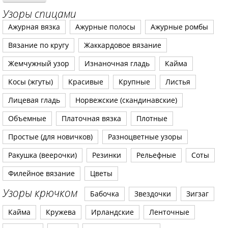
Узоры спицами
Ажурная вязка
Ажурные полосы
Ажурные ромбы
Вязание по кругу
Жаккардовое вязание
Жемчужный узор
Изнаночная гладь
Кайма
Косы (жгуты)
Красивые
Крупные
Листья
Лицевая гладь
Норвежские (скандинавские)
Объемные
Платочная вязка
Плотные
Простые (для новичков)
Разноцветные узоры
Ракушка (веерочки)
Резинки
Рельефные
Соты
Филейное вязание
Цветы
Узоры крючком
Бабочка
Звездочки
Зигзаг
Кайма
Кружева
Ирландские
Ленточные