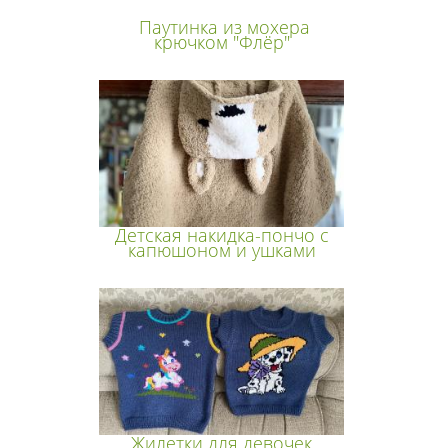
Паутинка из мохера
крючком "Флёр"
Детская накидка-пончо с
капюшоном и ушками
Жилетки для девочек