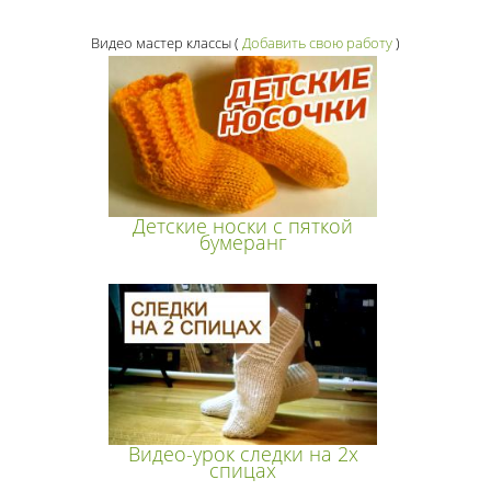
Видео мастер классы
(
Добавить свою работу
)
Детские носки с пяткой
бумеранг
Видео-урок следки на 2х
спицах