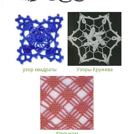
узор квадраты
Узоры Кружева
Крючком