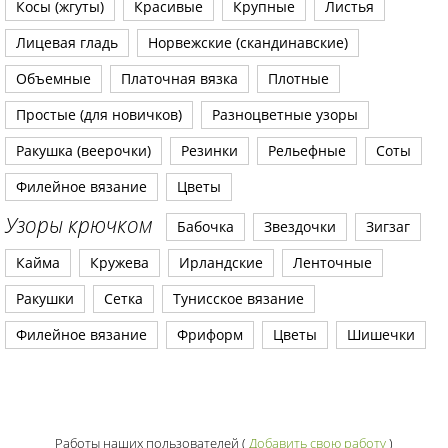
Косы (жгуты)
Красивые
Крупные
Листья
Лицевая гладь
Норвежские (скандинавские)
Объемные
Платочная вязка
Плотные
Простые (для новичков)
Разноцветные узоры
Ракушка (веерочки)
Резинки
Рельефные
Соты
Филейное вязание
Цветы
Узоры крючком
Бабочка
Звездочки
Зигзаг
Кайма
Кружева
Ирландские
Ленточные
Ракушки
Сетка
Тунисское вязание
Филейное вязание
Фриформ
Цветы
Шишечки
Работы наших пользователей
(
Добавить свою работу
)