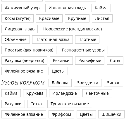
Жемчужный узор
Изнаночная гладь
Кайма
Косы (жгуты)
Красивые
Крупные
Листья
Лицевая гладь
Норвежские (скандинавские)
Объемные
Платочная вязка
Плотные
Простые (для новичков)
Разноцветные узоры
Ракушка (веерочки)
Резинки
Рельефные
Соты
Филейное вязание
Цветы
Узоры крючком
Бабочка
Звездочки
Зигзаг
Кайма
Кружева
Ирландские
Ленточные
Ракушки
Сетка
Тунисское вязание
Филейное вязание
Фриформ
Цветы
Шишечки