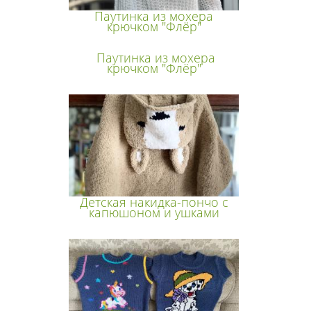
Паутинка из мохера
крючком "Флёр"
Паутинка из мохера
крючком "Флёр"
Детская накидка-пончо с
капюшоном и ушками