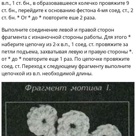
в.п., 1 ст. бн., в образовавшееся колечко провяжите 9
ст. бн., перейдите к основанию фестона 4-мя соед. ст., 2
ст. бн. * От * до * повторите еше 2 раза.
Выполните соединение левой и правой сторон
фрагмента с изнаночной стороны работы. Для этого *
наберите цепочку из 2-х в.п., 1 соед. ст. провяжите за
петли подъема, захватывая левую и правую стороны *.
от * до * повторите еще 1 раз. По цепочке провяжите
соед. ст. Переход к следующему фрагменту выполните
цепочкой из в.п. необходимой длины.