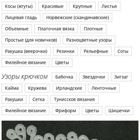
Косы (жгуты)
Красивые
Крупные
Листья
Лицевая гладь
Норвежские (скандинавские)
Объемные
Платочная вязка
Плотные
Простые (для новичков)
Разноцветные узоры
Ракушка (веерочки)
Резинки
Рельефные
Соты
Филейное вязание
Цветы
Узоры крючком
Бабочка
Звездочки
Зигзаг
Кайма
Кружева
Ирландские
Ленточные
Ракушки
Сетка
Тунисское вязание
Филейное вязание
Фриформ
Цветы
Шишечки