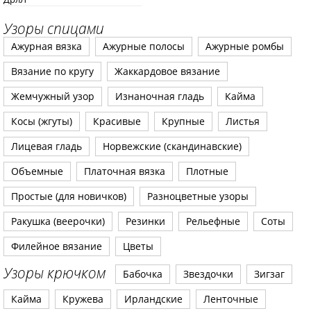
Узоры спицами
Ажурная вязка
Ажурные полосы
Ажурные ромбы
Вязание по кругу
Жаккардовое вязание
Жемчужный узор
Изнаночная гладь
Кайма
Косы (жгуты)
Красивые
Крупные
Листья
Лицевая гладь
Норвежские (скандинавские)
Объемные
Платочная вязка
Плотные
Простые (для новичков)
Разноцветные узоры
Ракушка (веерочки)
Резинки
Рельефные
Соты
Филейное вязание
Цветы
Узоры крючком
Бабочка
Звездочки
Зигзаг
Кайма
Кружева
Ирландские
Ленточные