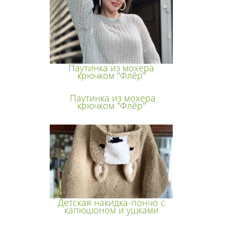
Паутинка из мохера
крючком "Флёр"
Паутинка из мохера
крючком "Флёр"
Детская накидка-пончо с
капюшоном и ушками