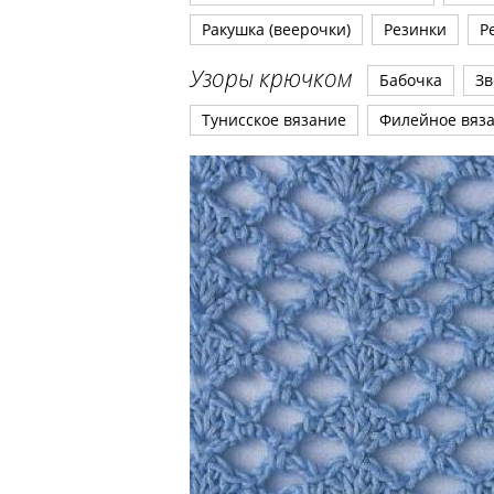
Ракушка (веерочки)
Резинки
Р
Узоры крючком
Бабочка
Зв
Тунисское вязание
Филейное вяз