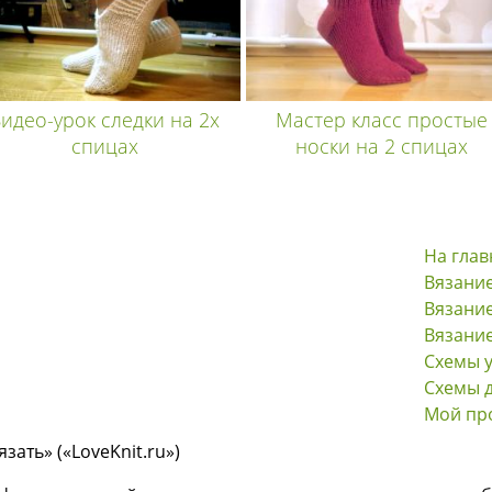
идео-урок следки на 2х
Мастер класс простые
спицах
носки на 2 спицах
На гла
Вязани
Вязание
Вязани
Схемы 
Схемы 
Мой пр
ать» («LoveKnit.ru»)