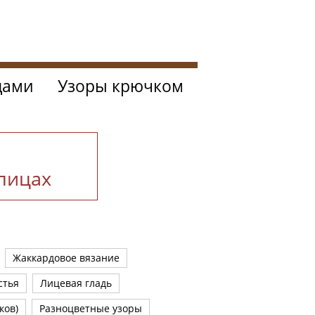
цами
Узоры крючком
спицах
Жаккардовое вязание
стья
Лицевая гладь
ков)
Разноцветные узоры