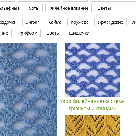
ельефные
Соты
Филейное вязание
Цветы
ездочки
Зигзаг
Кайма
Кружева
Ирландские
Л
ание
Фриформ
Цветы
Шишечки
Узор филейная сетка схемы
крючком и спицами