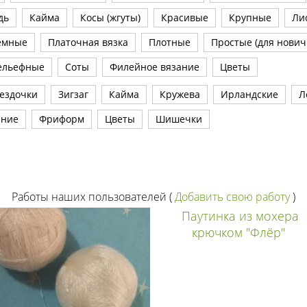
дь
Кайма
Косы (жгуты)
Красивые
Крупные
Ли
емные
Платочная вязка
Плотные
Простые (для нович
ельефные
Соты
Филейное вязание
Цветы
ездочки
Зигзаг
Кайма
Кружева
Ирландские
Л
ание
Фриформ
Цветы
Шишечки
Работы наших пользователей
(
Добавить свою работу
)
Паутинка из мохера
крючком "Флёр"