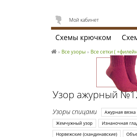
Мой кабинет
Схемы крючком
Схе
»
Все узоры
»
Все сетки ( +филейн
Л
ю
б
л
ю
Узор ажурный №1
вя
за
ть
Узоры спицами
Ажурная вязка
Жемчужный узор
Изнаночная гла
Норвежские (скандинавские)
Объ