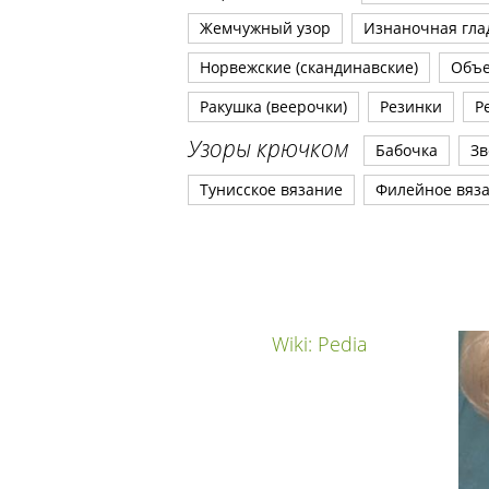
Жемчужный узор
Изнаночная гла
Норвежские (скандинавские)
Объ
Ракушка (веерочки)
Резинки
Р
Узоры крючком
Бабочка
Зв
Тунисское вязание
Филейное вяз
Wiki: Pedia