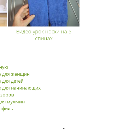
Видео урок носки на 5
спицах
вную
е для женщин
 для детей
е для начинающих
узоров
для мужчин
офиль