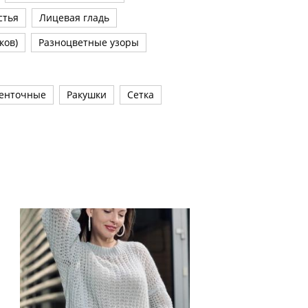
стья
Лицевая гладь
ков)
Разноцветные узоры
енточные
Ракушки
Сетка