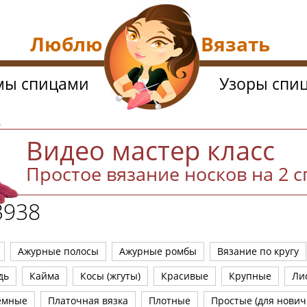
Люблю Вязать
мы спицами
Узоры спи
Видео мастер класс
Простое вязание носков на 2 
3938
Ажурные полосы
Ажурные ромбы
Вязание по кругу
дь
Кайма
Косы (жгуты)
Красивые
Крупные
Ли
емные
Платочная вязка
Плотные
Простые (для нович