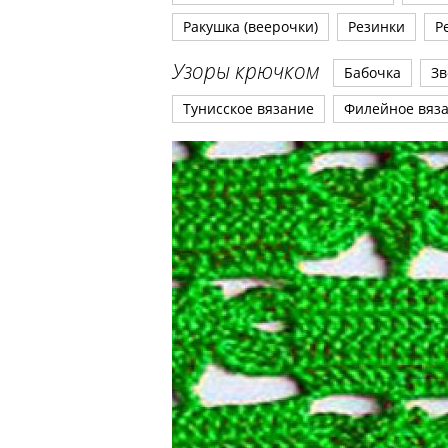
Ракушка (веерочки)
Резинки
Р
Узоры крючком
Бабочка
Зв
Тунисское вязание
Филейное вяз