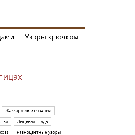
цами
Узоры крючком
спицах
Жаккардовое вязание
стья
Лицевая гладь
ков)
Разноцветные узоры