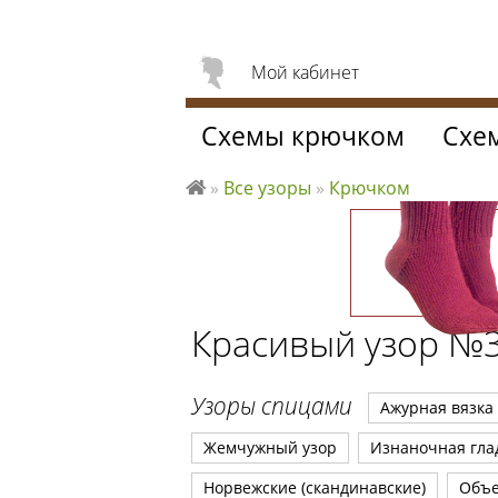
Мой кабинет
Схемы крючком
Схе
»
Все узоры
»
Крючком
Л
ю
б
л
ю
Красивый узор №
вя
за
ть
Узоры спицами
Ажурная вязка
Жемчужный узор
Изнаночная гла
Норвежские (скандинавские)
Объ