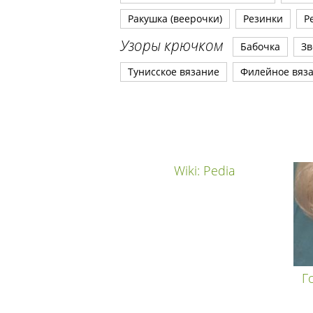
Ракушка (веерочки)
Резинки
Р
Узоры крючком
Бабочка
Зв
Тунисское вязание
Филейное вяз
Wiki: Pedia
Г