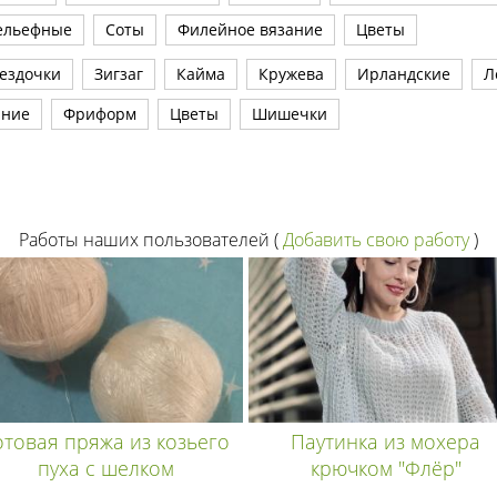
ельефные
Соты
Филейное вязание
Цветы
ездочки
Зигзаг
Кайма
Кружева
Ирландские
Л
ание
Фриформ
Цветы
Шишечки
Работы наших пользователей
(
Добавить свою работу
)
отовая пряжа из козьего
Паутинка из мохера
пуха с шелком
крючком "Флёр"