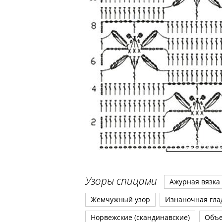
Узоры спицами
Ажурная вязка
Жемчужный узор
Изнаночная гла
Норвежские (скандинавские)
Объ