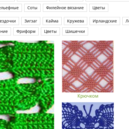
ельефные
Соты
Филейное вязание
Цветы
ездочки
Зигзаг
Кайма
Кружева
Ирландские
Л
ание
Фриформ
Цветы
Шишечки
Крючком